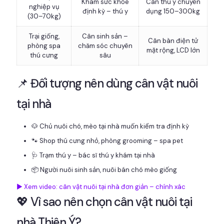
Khám sức khỏe
Cân thú y chuyên
nghiệp vụ
định kỳ – thú y
dụng 150–300kg
(30–70kg)
Trại giống,
Cân sinh sản –
Cân bàn điện tử
phòng spa
chăm sóc chuyên
mặt rộng, LCD lớn
thú cưng
sâu
📌 Đối tượng nên dùng cân vật nuôi
tại nhà
🐶 Chủ nuôi chó, mèo tại nhà muốn kiểm tra định kỳ
🐾 Shop thú cưng nhỏ, phòng grooming – spa pet
🩺 Trạm thú y – bác sĩ thú y khám tại nhà
📦 Người nuôi sinh sản, nuôi bán chó mèo giống
▶️ Xem video: cân vật nuôi tại nhà đơn giản – chính xác
💖 Vì sao nên chọn cân vật nuôi tại
nhà Thiên Ý?