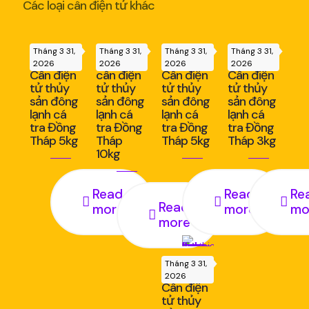
Các loại cân điện tử khác
Tháng 3 31,
Tháng 3 31,
Tháng 3 31,
Tháng 3 31,
2026
2026
2026
2026
Cân điện
cân điện
Cân điện
Cân điện
tử thủy
tử thủy
tử thủy
tử thủy
sản đông
sản đông
sản đông
sản đông
lạnh cá
lạnh cá
lạnh cá
lạnh cá
tra Đồng
tra Đồng
tra Đồng
tra Đồng
Tháp 5kg
Tháp
Tháp 5kg
Tháp 3kg
10kg
Read
Read
Re
Read
more
more
mo
more
Tháng 3 31,
2026
Cân điện
tử thủy