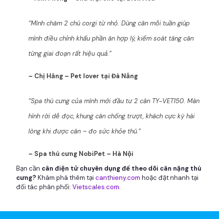
“Mình chăm 2 chú corgi từ nhỏ. Dùng cân mỗi tuần giúp
mình điều chỉnh khẩu phần ăn hợp lý, kiểm soát tăng cân
từng giai đoạn rất hiệu quả.”
– Chị Hằng – Pet lover tại Đà Nẵng
“Spa thú cưng của mình mới đầu tư 2 cân TY-VET150. Màn
hình rời dễ đọc, khung cân chống trượt, khách cực kỳ hài
lòng khi được cân – đo sức khỏe thú.”
– Spa thú cưng NobiPet – Hà Nội
Bạn cần
cân điện tử chuyên dụng để theo dõi cân nặng thú
cưng?
Khám phá thêm tại
canthieny.com
hoặc đặt nhanh tại
đối tác phân phối:
Vietscales.com
.