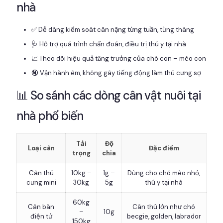
nhà
✅ Dễ dàng kiểm soát cân nặng từng tuần, từng tháng
🩺 Hỗ trợ quá trình chẩn đoán, điều trị thú y tại nhà
📈 Theo dõi hiệu quả tăng trưởng của chó con – mèo con
🔇 Vận hành êm, không gây tiếng động làm thú cưng sợ
📊 So sánh các dòng cân vật nuôi tại
nhà phổ biến
Tải
Độ
Loại cân
Đặc điểm
trọng
chia
Cân thú
10kg –
1g –
Dùng cho chó mèo nhỏ,
cưng mini
30kg
5g
thú y tại nhà
60kg
Cân bàn
Cân thú lớn như chó
–
10g
điện tử
becgie, golden, labrador
150kg