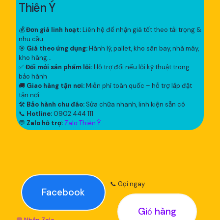
Thiên Ý
💰
Đơn giá linh hoạt:
Liên hệ để nhận giá tốt theo tải trọng &
nhu cầu
🎯
Giá theo ứng dụng:
Hành lý, pallet, kho sân bay, nhà máy,
kho hàng...
✅
Đổi mới sản phẩm lỗi:
Hỗ trợ đổi nếu lỗi kỹ thuật trong
bảo hành
🚚
Giao hàng tận nơi:
Miễn phí toàn quốc – hỗ trợ lắp đặt
tận nơi
🛠
Bảo hành chu đáo:
Sửa chữa nhanh, linh kiện sẵn có
📞
Hotline:
0902 444 111
💬
Zalo hỗ trợ:
Zalo Thiên Ý
📞 Gọi ngay
Facebook
Giỏ hàng