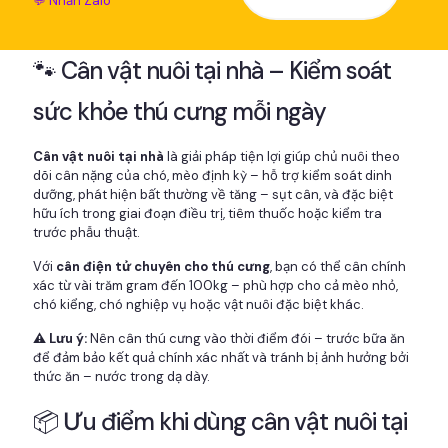
💬 Nhắn Zalo
🐾 Cân vật nuôi tại nhà – Kiểm soát
sức khỏe thú cưng mỗi ngày
Cân vật nuôi tại nhà
là giải pháp tiện lợi giúp chủ nuôi theo
dõi cân nặng của chó, mèo định kỳ – hỗ trợ kiểm soát dinh
dưỡng, phát hiện bất thường về tăng – sụt cân, và đặc biệt
hữu ích trong giai đoạn điều trị, tiêm thuốc hoặc kiểm tra
trước phẫu thuật.
Với
cân điện tử chuyên cho thú cưng
, bạn có thể cân chính
xác từ vài trăm gram đến 100kg – phù hợp cho cả mèo nhỏ,
chó kiểng, chó nghiệp vụ hoặc vật nuôi đặc biệt khác.
⚠️ Lưu ý:
Nên cân thú cưng vào thời điểm đói – trước bữa ăn
để đảm bảo kết quả chính xác nhất và tránh bị ảnh hưởng bởi
thức ăn – nước trong dạ dày.
📦 Ưu điểm khi dùng cân vật nuôi tại