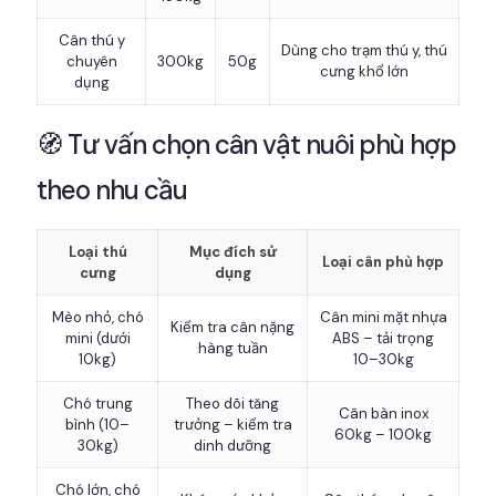
Cân thú y
Dùng cho trạm thú y, thú
chuyên
300kg
50g
cưng khổ lớn
dụng
🧭 Tư vấn chọn cân vật nuôi phù hợp
theo nhu cầu
Loại thú
Mục đích sử
Loại cân phù hợp
cưng
dụng
Mèo nhỏ, chó
Cân mini mặt nhựa
Kiểm tra cân nặng
mini (dưới
ABS – tải trọng
hàng tuần
10kg)
10–30kg
Chó trung
Theo dõi tăng
Cân bàn inox
bình (10–
trưởng – kiểm tra
60kg – 100kg
30kg)
dinh dưỡng
Chó lớn, chó