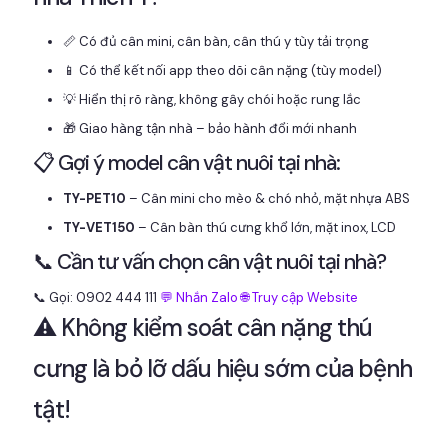
📏 Có đủ cân mini, cân bàn, cân thú y tùy tải trọng
📱 Có thể kết nối app theo dõi cân nặng (tùy model)
💡 Hiển thị rõ ràng, không gây chói hoặc rung lắc
🎁 Giao hàng tận nhà – bảo hành đổi mới nhanh
📋 Gợi ý model cân vật nuôi tại nhà:
TY-PET10
– Cân mini cho mèo & chó nhỏ, mặt nhựa ABS
TY-VET150
– Cân bàn thú cưng khổ lớn, mặt inox, LCD
📞 Cần tư vấn chọn cân vật nuôi tại nhà?
📞 Gọi: 0902 444 111
💬 Nhắn Zalo
🌐 Truy cập Website
⚠️ Không kiểm soát cân nặng thú
cưng là bỏ lỡ dấu hiệu sớm của bệnh
tật!