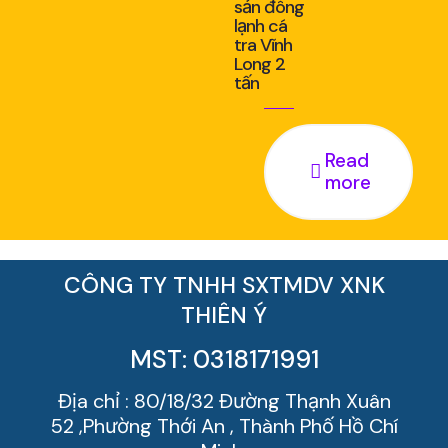
sản đông
lạnh cá
tra Vĩnh
Long 2
tấn
Read
more
CÔNG TY TNHH SXTMDV XNK
THIÊN Ý
MST: 0318171991
Địa chỉ : 80/18/32 Đường Thạnh Xuân
52 ,Phường Thới An , Thành Phố Hồ Chí