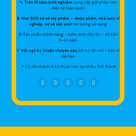
🔧
Trên 15 năm kinh nghiệm
cung cấp giải pháp cân
điện tử toàn quốc
🧴
Hơn 500 cơ sở mỹ phẩm, – dược phẩm, nhà máy xí
nghiệp, cơ sở sản xuất
tin tưởng sử dụng
💯 Sản phẩm chính hãng – kiểm định đầy đủ – độ bền
5–10 năm
💡
Đội ngũ kỹ thuật chuyên sâu
, hỗ trợ tận nơi – bảo trì
dài hạn
📍 Có chi nhánh & kỹ thuật viên tại nhiều tỉnh thành