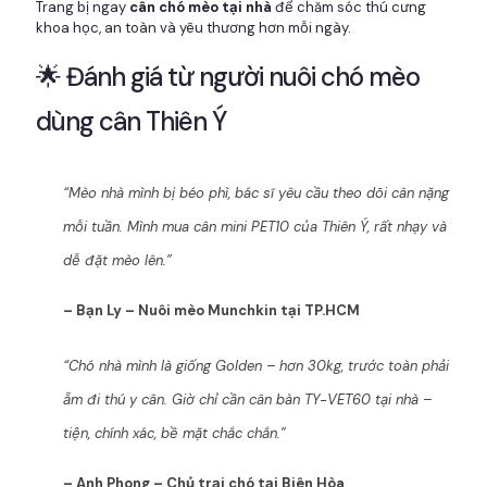
Trang bị ngay
cân chó mèo tại nhà
để chăm sóc thú cưng
khoa học, an toàn và yêu thương hơn mỗi ngày.
🌟 Đánh giá từ người nuôi chó mèo
dùng cân Thiên Ý
“Mèo nhà mình bị béo phì, bác sĩ yêu cầu theo dõi cân nặng
mỗi tuần. Mình mua cân mini PET10 của Thiên Ý, rất nhạy và
dễ đặt mèo lên.”
– Bạn Ly – Nuôi mèo Munchkin tại TP.HCM
“Chó nhà mình là giống Golden – hơn 30kg, trước toàn phải
ẵm đi thú y cân. Giờ chỉ cần cân bàn TY-VET60 tại nhà –
tiện, chính xác, bề mặt chắc chắn.”
– Anh Phong – Chủ trại chó tại Biên Hòa