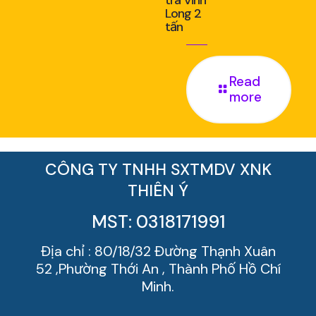
tra Vĩnh
Long 2
tấn
Read
more
CÔNG TY TNHH SXTMDV XNK
THIÊN Ý
MST: 0318171991
Địa chỉ : 80/18/32 Đường Thạnh Xuân
52 ,Phường Thới An , Thành Phố Hồ Chí
Minh.