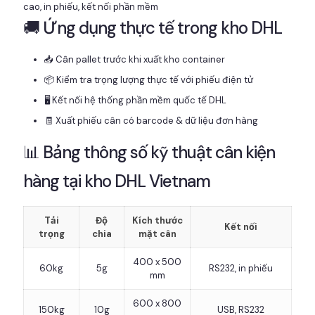
🚚 Ứng dụng thực tế trong kho DHL
📥 Cân pallet trước khi xuất kho container
📦 Kiểm tra trọng lượng thực tế với phiếu điện tử
🖥️ Kết nối hệ thống phần mềm quốc tế DHL
🧾 Xuất phiếu cân có barcode & dữ liệu đơn hàng
📊 Bảng thông số kỹ thuật cân kiện
hàng tại kho DHL Vietnam
Tải
Độ
Kích thước
Kết nối
trọng
chia
mặt cân
400 x 500
60kg
5g
RS232, in phiếu
mm
600 x 800
150kg
10g
USB, RS232