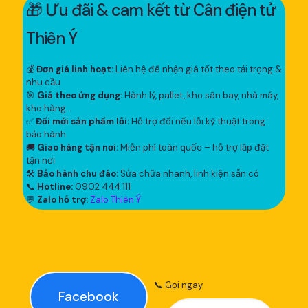
🎁 Ưu đãi & cam kết từ Cân điện tử
Thiên Ý
💰
Đơn giá linh hoạt:
Liên hệ để nhận giá tốt theo tải trọng &
nhu cầu
🎯
Giá theo ứng dụng:
Hành lý, pallet, kho sân bay, nhà máy,
kho hàng...
✅
Đổi mới sản phẩm lỗi:
Hỗ trợ đổi nếu lỗi kỹ thuật trong
bảo hành
🚚
Giao hàng tận nơi:
Miễn phí toàn quốc – hỗ trợ lắp đặt
tận nơi
🛠
Bảo hành chu đáo:
Sửa chữa nhanh, linh kiện sẵn có
📞
Hotline:
0902 444 111
💬
Zalo hỗ trợ:
Zalo Thiên Ý
📞 Gọi ngay
Facebook