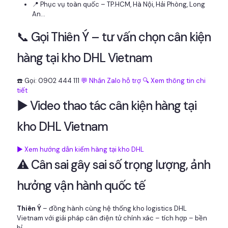
📍 Phục vụ toàn quốc – TP.HCM, Hà Nội, Hải Phòng, Long
An...
📞 Gọi Thiên Ý – tư vấn chọn cân kiện
hàng tại kho DHL Vietnam
☎️ Gọi: 0902 444 111
💬 Nhắn Zalo hỗ trợ
🔍 Xem thông tin chi
tiết
▶️ Video thao tác cân kiện hàng tại
kho DHL Vietnam
▶️ Xem hướng dẫn kiểm hàng tại kho DHL
⚠️ Cân sai gây sai số trọng lượng, ảnh
hưởng vận hành quốc tế
Thiên Ý
– đồng hành cùng hệ thống kho logistics DHL
Vietnam với giải pháp cân điện tử chính xác – tích hợp – bền
bỉ.