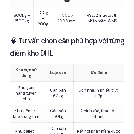
mm
100g
600kg –
1000 x
RS232, Bluetooth,
–
1500kg
1000 mm
phần mềm WMS
200g
🧠 Tư vấn chọn cân phù hợp với từng
điểm kho DHL
Khu vực sử
Loại cân
Ưu điểm
dụng
Khu gom
Cân bàn
Gọn nhẹ, in phiếu trực
hàng tuyến
60kg
tiếp
nhỏ
Khu kiểm tra
Cân bàn
Chính xác, thao tác
kho trung tâm
150kg
nhanh
Cân sàn
Khu pallet –
Kết nối phần mềm quốc