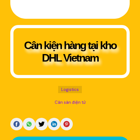
Cân kiện hàng tại kho
DHL Vietnam
Logistics
Cân sàn điện tử