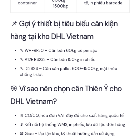
600kg –
container
tế, in phiếu barcode
1500kg
📌 Gợi ý thiết bị tiêu biểu cân kiện
hàng tại kho DHL Vietnam
🔧 WH-BF30 – Cân bàn 60kg có pin sạc
🔧 A12E RS232 – Cân bàn 150kg in phiếu
🔧 DI28SS – Cân sàn pallet 600–1500kg, mặt thép
chống trượt
🎯 Vì sao nên chọn cân Thiên Ý cho
DHL Vietnam?
📄 CO/CQ, hóa đơn VAT đầy đủ cho xuất hàng quốc tế
📡 Kết nối hệ thống WMS, in phiếu, lưu dữ liệu đơn hàng
🛠 Giao – lắp tận kho, kỹ thuật hướng dẫn sử dụng