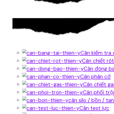
Cân kiểm tra 
Cân chiết rót
Căn đóng b
Cân phân cở
Cân chiết ga
Cân phối trộ
cân silo / bồn / ta
Cân test lực