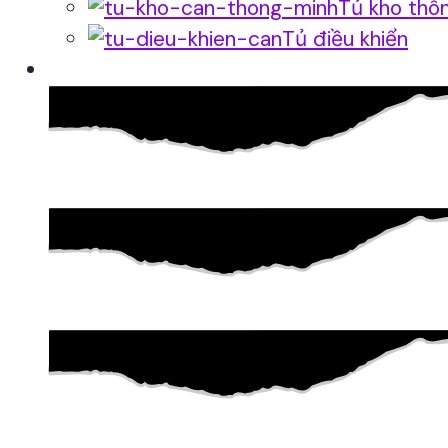
Tủ kho thô
Tủ điều khiển
Phần mềm