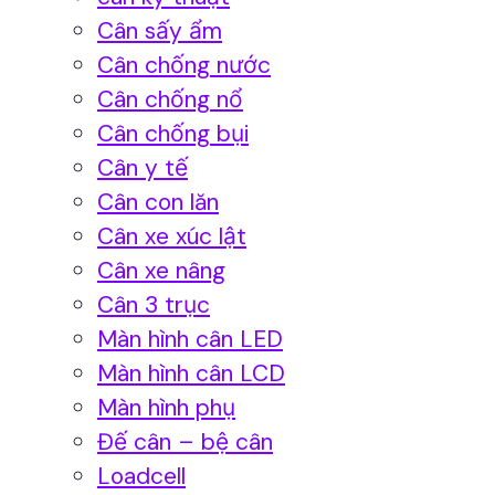
Cân sấy ẩm
Cân chống nước
Cân chống nổ
Cân chống bụi
Cân y tế
Cân con lăn
Cân xe xúc lật
Cân xe nâng
Cân 3 trục
Màn hình cân LED
Màn hình cân LCD
Màn hình phụ
Đế cân – bệ cân
Loadcell