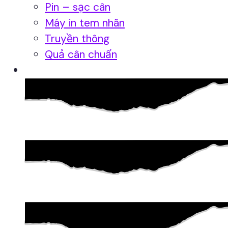
Pin – sạc cân
Máy in tem nhãn
Truyền thông
Quả cân chuẩn
Hệ thống