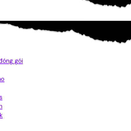
đóng gói
ao
s
n
nk