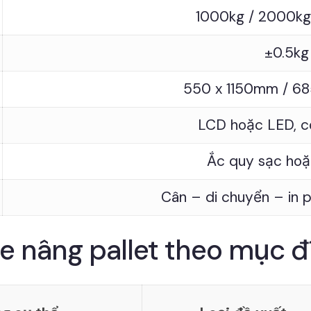
1000kg / 2000kg
±0.5kg
550 x 1150mm / 6
LCD hoặc LED, c
Ắc quy sạc hoặ
Cân – di chuyển – in p
e nâng pallet theo mục 