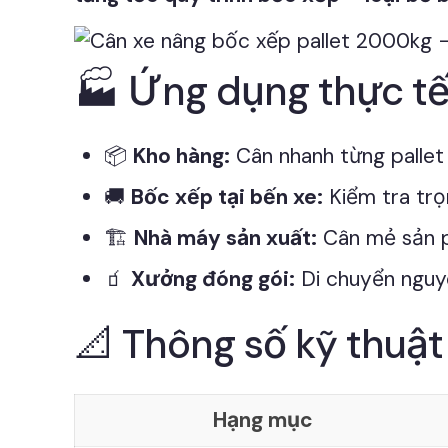
🏭 Ứng dụng thực tế 
📦
Kho hàng:
Cân nhanh từng pallet 
🚚
Bốc xếp tại bến xe:
Kiểm tra trọ
🏗
Nhà máy sản xuất:
Cân mẻ sản p
🧃
Xưởng đóng gói:
Di chuyển nguyê
📐 Thông số kỹ thuậ
Hạng mục