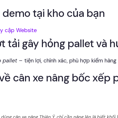
ể demo tại kho của bạn
uy cập Website
 tải gây hỏng pallet và h
 pallet
– tiện lợi, chính xác, phù hợp kiểm hàng 
 về cân xe nâng bốc xếp 
ùng cân xe nâng Thiên Ý, chỉ cần nâng lên là biết khối l