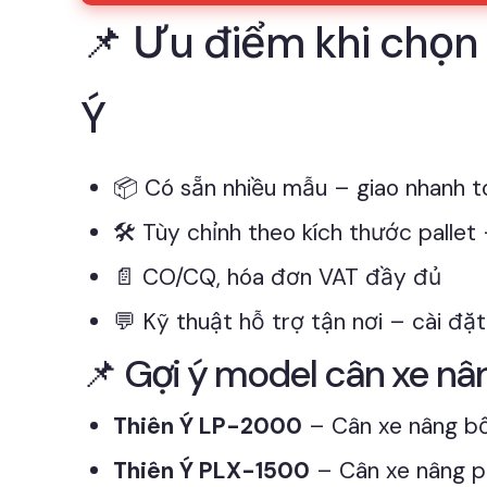
📌 Ưu điểm khi chọn 
Ý
📦 Có sẵn nhiều mẫu – giao nhanh 
🛠 Tùy chỉnh theo kích thước pallet
📄 CO/CQ, hóa đơn VAT đầy đủ
💬 Kỹ thuật hỗ trợ tận nơi – cài đ
📌 Gợi ý model cân xe nâ
Thiên Ý LP-2000
– Cân xe nâng bố
Thiên Ý PLX-1500
– Cân xe nâng pal