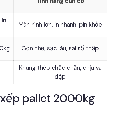
Tính năng cần có
 in
Màn hình lớn, in nhanh, pin khỏe
00kg
Gọn nhẹ, sạc lâu, sai số thấp
Khung thép chắc chắn, chịu va
g
đập
 xếp pallet 2000kg