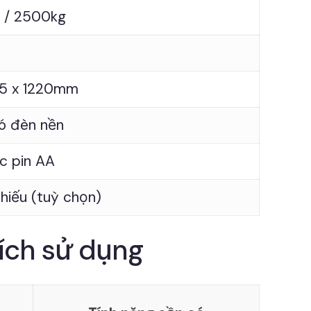
 / 2500kg
85 x 1220mm
ó đèn nền
c pin AA
hiếu (tuỳ chọn)
đích sử dụng