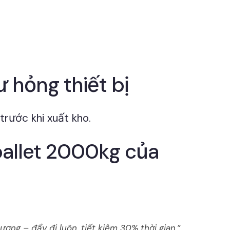
ư hỏng thiết bị
trước khi xuất kho.
pallet 2000kg của
ượng – đẩy đi luôn, tiết kiệm 30% thời gian.”