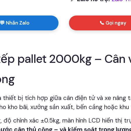
💬 Nhắn Zalo
📞 Gọi ngay
xếp pallet 2000kg – Cân 
ông
à thiết bị tích hợp giữa cân điện tử và xe nâng 
ho kho bãi, xưởng sản xuất, bến cảng hoặc khu
 độ chính xác ±0.5kg, màn hình LCD hiển thị tr
 bước cân thủ công – và kiểm soát trọng lượn