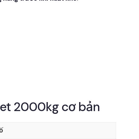
llet 2000kg cơ bản
ố