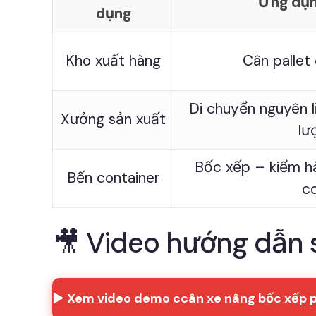
Ứng dụn
dụng
Kho xuất hàng
Cân pallet
Di chuyển nguyên l
Xưởng sản xuất
lư
Bốc xếp – kiểm h
Bến container
c
🎥 Video hướng dẫn 
▶️ Xem video demo ccân xe nâng bốc xếp 