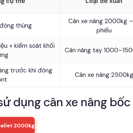
g cụ thể
Loại đề xuất
Cân xe nâng 2000kg –
 đóng thùng
phiếu
iệu + kiểm soát khối
Cân nâng tay 1000–15
ợng
àng trước khi đóng
Cân xe nâng 2500k
ont
sử dụng cân xe nâng bốc
pallet 2000kg