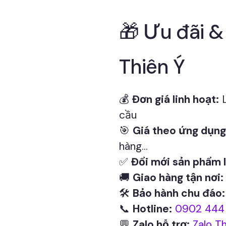
🎁 Ưu đãi &
Thiên Ý
💰
Đơn giá linh hoạt:
L
cầu
🎯
Giá theo ứng dụng
hàng...
✅
Đổi mới sản phẩm l
🚚
Giao hàng tận nơi:
🛠
Bảo hành chu đáo:
📞
Hotline:
0902 444 
💬
Zalo hỗ trợ:
Zalo Th