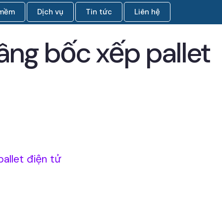
 mềm
Dịch vụ
Tin tức
Liên hệ
âng bốc xếp pallet
allet điện tử