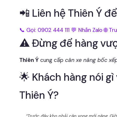
📲 Liên hệ Thiên Ý đ
📞 Gọi: 0902 444 111
💬 Nhắn Zalo
🌐 Tr
⚠️ Đừng để hàng vượt
Thiên Ý
cung cấp
cân xe nâng bốc xếp
🌟 Khách hàng nói gì
Thiên Ý?
“Trước đây kho phải cân xong mới nâng. Giờ d