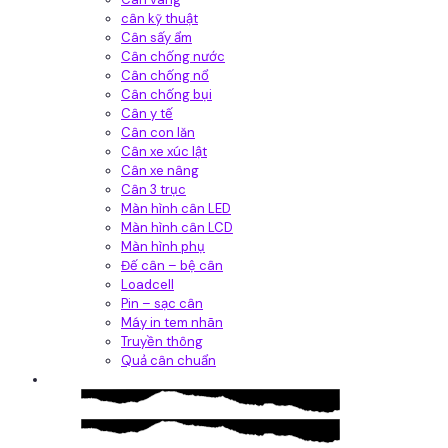
cân kỹ thuật
Cân sấy ẩm
Cân chống nước
Cân chống nổ
Cân chống bụi
Cân y tế
Cân con lăn
Cân xe xúc lật
Cân xe nâng
Cân 3 trục
Màn hình cân LED
Màn hình cân LCD
Màn hình phụ
Đế cân – bệ cân
Loadcell
Pin – sạc cân
Máy in tem nhãn
Truyền thông
Quả cân chuẩn
Hệ thống