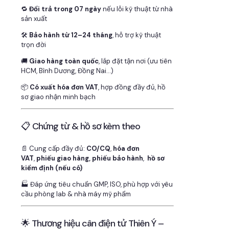
🔁
Đổi trả trong 07 ngày
nếu lỗi kỹ thuật từ nhà
sản xuất
🛠
Bảo hành từ 12–24 tháng
, hỗ trợ kỹ thuật
trọn đời
🚚
Giao hàng toàn quốc
, lắp đặt tận nơi (ưu tiên
HCM, Bình Dương, Đồng Nai…)
📦
Có xuất hóa đơn VAT
, hợp đồng đầy đủ, hồ
sơ giao nhận minh bạch
📋 Chứng từ & hồ sơ kèm theo
📄 Cung cấp đầy đủ:
CO/CQ
,
hóa đơn
VAT
,
phiếu giao hàng, phiếu bảo hành
,
hồ sơ
kiểm định (nếu có)
🏭 Đáp ứng tiêu chuẩn GMP, ISO, phù hợp với yêu
cầu phòng lab & nhà máy mỹ phẩm
🌟 Thương hiệu cân điện tử Thiên Ý –