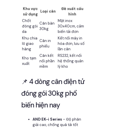
Khu vực
Đề xuất cấu
Loại cân
sử dụng
hình
Chốt
Mặt inox
Cân bàn
đóng gói
30x40cm, cảm
30kg
da
biến tải đơn
Khu chia
Kết nối máy in
Cân in
lô giao
hóa đơn, lưu số
phiếu
hàng
lần cân
Cân kết
RS232, kết nối
Kho tạm
nối phần
hệ thống quản
xuất
mềm
lý kho
📌 4 dòng cân điện tử
đóng gói 30kg phổ
biến hiện nay
AND EK-i Series
– Độ phân
giải cao, chống quá tải tốt