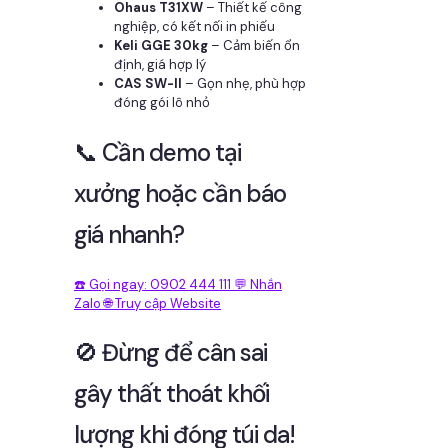
Ohaus T31XW
– Thiết kế công
nghiệp, có kết nối in phiếu
Keli GGE 30kg
– Cảm biến ổn
định, giá hợp lý
CAS SW-II
– Gọn nhẹ, phù hợp
đóng gói lô nhỏ
📞 Cần demo tại
xưởng hoặc cần báo
giá nhanh?
☎️ Gọi ngay: 0902 444 111
💬 Nhắn
Zalo
🌐 Truy cập Website
🚫 Đừng để cân sai
gây thất thoát khối
lượng khi đóng túi da!