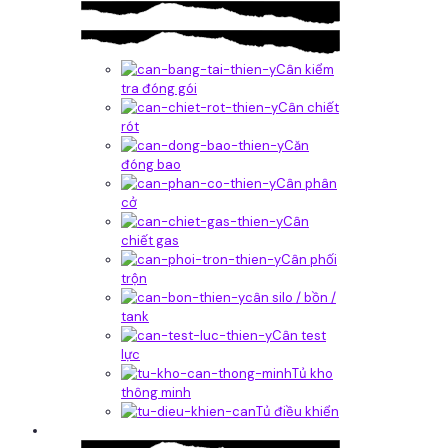
Cân kiểm
tra đóng gói
Cân chiết
rót
Căn
đóng bao
Cân phân
cở
Cân
chiết gas
Cân phối
trộn
cân silo / bồn /
tank
Cân test
lực
Tủ kho
thông minh
Tủ điều khiển
Phần mềm