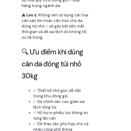
ưu hóa quy trình đóng gói – xuất
hàng trong ngành da.
⚠️ Lưu ý:
Không nên sử dụng các loại
cân sàn lớn hoặc cân treo cho da
đóng túi nhỏ – sẽ gây bất tiện, mất
thời gian và dễ sai lệch do không tối
ưu tải trọng.
🔍 Ưu điểm khi dùng
cân da đóng túi nhỏ
30kg
✅ Thiết kế nhỏ gọn, dễ đặt
trong khu đóng gói
✅ Độ chính xác cao, giảm sai
lệch từng túi
✅ Hỗ trợ in phiếu, lưu thông tin
từng lần cân
✅ Dễ thao tác, phù hợp cho cả
nhân công phổ thông