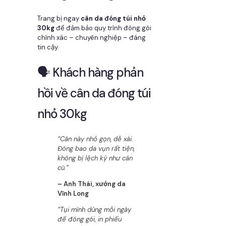
Trang bị ngay
cân da đóng túi nhỏ
30kg
để đảm bảo quy trình đóng gói
chính xác – chuyên nghiệp – đáng
tin cậy.
🗣️ Khách hàng phản
hồi về cân da đóng túi
nhỏ 30kg
“Cân này nhỏ gọn, dễ xài.
Đóng bao da vụn rất tiện,
không bị lệch ký như cân
cũ.”
– Anh Thái, xưởng da
Vĩnh Long
“Tụi mình dùng mỗi ngày
để đóng gói, in phiếu