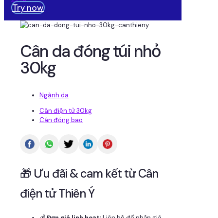
Try now
Cân da đóng túi nhỏ
30kg
Ngành da
Cân điện tử 30kg
Cân đóng bao
🎁 Ưu đãi & cam kết từ Cân
điện tử Thiên Ý
💰
Đơn giá linh hoạt:
Liên hệ để nhận giá