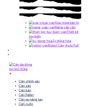
Sửa chửa bảo trì
Nâng cấp cân
Thiết kế
tùy biến
Tự động hóa
Robot Cân-Auto Full
Tin tức
Liên hệ
✕
Cân chính xác
Cân sàn
Cân bàn
Cân Pallet
Cân xe nâng tay
Cân cuộn