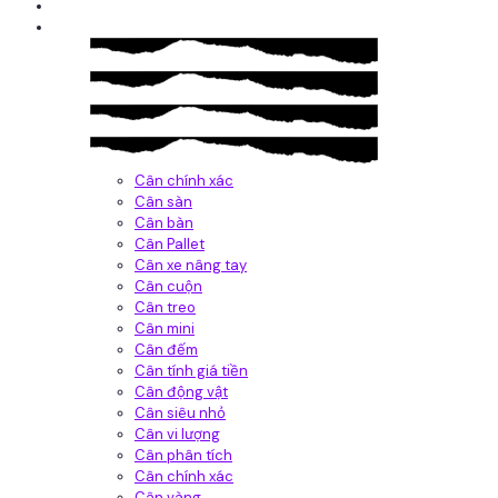
Giới thiệu
Sản Phẩm
Cân chính xác
Cân sàn
Cân bàn
Cân Pallet
Cân xe nâng tay
Cân cuộn
Cân treo
Cân mini
Cân đếm
Cân tính giá tiền
Cân động vật
Cân siêu nhỏ
Cân vi lượng
Cân phân tích
Cân chính xác
Cân vàng