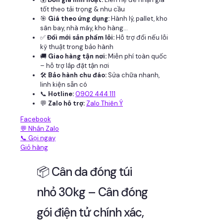
tốt theo tải trọng & nhu cầu
🎯
Giá theo ứng dụng:
Hành lý, pallet, kho
sân bay, nhà máy, kho hàng...
✅
Đổi mới sản phẩm lỗi:
Hỗ trợ đổi nếu lỗi
kỹ thuật trong bảo hành
🚚
Giao hàng tận nơi:
Miễn phí toàn quốc
– hỗ trợ lắp đặt tận nơi
🛠
Bảo hành chu đáo:
Sửa chữa nhanh,
linh kiện sẵn có
📞
Hotline:
0902 444 111
💬
Zalo hỗ trợ:
Zalo Thiên Ý
Facebook
💬 Nhắn Zalo
📞 Gọi ngay
Giỏ hàng
📦 Cân da đóng túi
nhỏ 30kg – Cân đóng
gói điện tử chính xác,