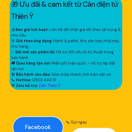
🎁 Ưu đãi & cam kết từ Cân điện tử
Thiên Ý
💰
Đơn giá linh hoạt:
Liên hệ để nhận giá tốt theo tải trọng &
nhu cầu
🎯
Giá theo ứng dụng:
Hành lý, pallet, kho sân bay, nhà máy,
kho hàng...
✅
Đổi mới sản phẩm lỗi:
Hỗ trợ đổi nếu lỗi kỹ thuật trong
bảo hành
🚚
Giao hàng tận nơi:
Miễn phí toàn quốc – hỗ trợ lắp đặt
tận nơi
🛠
Bảo hành chu đáo:
Sửa chữa nhanh, linh kiện sẵn có
📞
Hotline:
0902 444 111
💬
Zalo hỗ trợ:
Zalo Thiên Ý
📞 Gọi ngay
Facebook