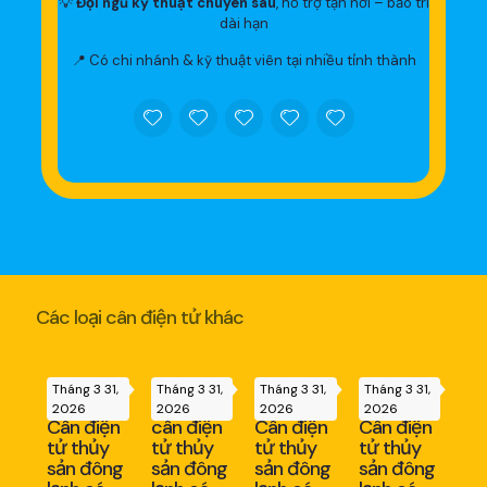
💡
Đội ngũ kỹ thuật chuyên sâu
, hỗ trợ tận nơi – bảo trì
dài hạn
📍 Có chi nhánh & kỹ thuật viên tại nhiều tỉnh thành
Các loại cân điện tử khác
Tháng 3 31,
Tháng 3 31,
Tháng 3 31,
Tháng 3 31,
2026
2026
2026
2026
Cân điện
cân điện
Cân điện
Cân điện
tử thủy
tử thủy
tử thủy
tử thủy
sản đông
sản đông
sản đông
sản đông