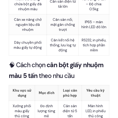
Cân sàn điện tử
chứa bột giấy đã
– Độ chia:
tải lớn
nhuộm màu
0.5kg
Cân xe nâng chở
Cân sàn nổi,
IP65 – màn
nguyên liệu đã
mặt gân chống
hình LED đỏ lớn
nhuộm
trượt
Cân kết nối hệ
RS232, in phiếu,
Dây chuyền phối
thống, lưu log tự
tích hợp phần
màu giấy tự động
động
mềm
🧠 Cách chọn
cân bột giấy nhuộm
màu 5 tấn
theo nhu cầu
Khu vực sử
Loại cân
Yêu cầu kỹ
Mục đích
dụng
phù hợp
thuật
Xưởng phối
Đo định
Cân sàn
Màn hình
màu giấy
lượng từng
điện tử 5
LED, in phiếu
thủ công
mẻ
tấn
thủ công