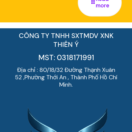
more
CÔNG TY TNHH SXTMDV XNK
THIÊN Ý
MST: 0318171991
Địa chỉ : 80/18/32 Đường Thạnh Xuân
52 ,Phường Thới An , Thành Phố Hồ Chí
Minh.