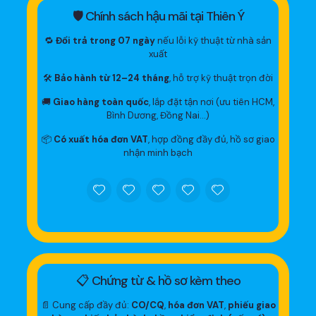
🛡 Chính sách hậu mãi tại Thiên Ý
🔁
Đổi trả trong 07 ngày
nếu lỗi kỹ thuật từ nhà sản
xuất
🛠
Bảo hành từ 12–24 tháng
, hỗ trợ kỹ thuật trọn đời
🚚
Giao hàng toàn quốc
, lắp đặt tận nơi (ưu tiên HCM,
Bình Dương, Đồng Nai…)
📦
Có xuất hóa đơn VAT
, hợp đồng đầy đủ, hồ sơ giao
nhận minh bạch
📋 Chứng từ & hồ sơ kèm theo
📄 Cung cấp đầy đủ:
CO/CQ
,
hóa đơn VAT
,
phiếu giao