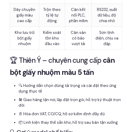
Dây chuyền
Trộn theo
Cân kết
RS232, xuất
giấy màu
tỷ lệ tự
nối PLC,
dữ liệu, độ
cao cấp
động
phần mềm
chia nhỏ
Kho lưu trữ
Kiểm soát
Cân sàn
Sơn tĩnh
bột giấy
tồn kho
có báo
điện, chịu va
nhuộm
đầu vào
vượt tải
đập
🏆 Thiên Ý – chuyên cung cấp
cân
bột giấy nhuộm màu 5 tấn
🔍 Hướng dẫn chọn đúng tải trọng và cài đặt theo ứng
dụng thực tế
🛠 Giao hàng tận nơi, lắp đặt trọn gói, hỗ trợ kỹ thuật trọn
đời
📄 Hóa đơn VAT, CO/CQ, hồ sơ kiểm định đầy đủ
📦 Linh kiện thay thế sẵn kho, hỗ trợ sau bán tận xưởng