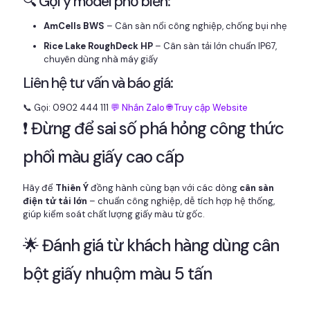
🔍 Gợi ý model phổ biến:
AmCells BWS
– Cân sàn nổi công nghiệp, chống bụi nhẹ
Rice Lake RoughDeck HP
– Cân sàn tải lớn chuẩn IP67,
chuyên dùng nhà máy giấy
Liên hệ tư vấn và báo giá:
📞 Gọi: 0902 444 111
💬 Nhắn Zalo
🌐 Truy cập Website
❗ Đừng để sai số phá hỏng công thức
phối màu giấy cao cấp
Hãy để
Thiên Ý
đồng hành cùng bạn với các dòng
cân sàn
điện tử tải lớn
– chuẩn công nghiệp, dễ tích hợp hệ thống,
giúp kiểm soát chất lượng giấy màu từ gốc.
🌟 Đánh giá từ khách hàng dùng cân
bột giấy nhuộm màu 5 tấn