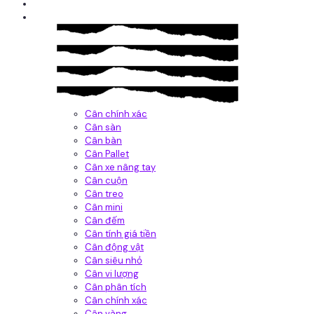
Giới thiệu
Sản Phẩm
Cân chính xác
Cân sàn
Cân bàn
Cân Pallet
Cân xe nâng tay
Cân cuộn
Cân treo
Cân mini
Cân đếm
Cân tính giá tiền
Cân động vật
Cân siêu nhỏ
Cân vi lượng
Cân phân tích
Cân chính xác
Cân vàng