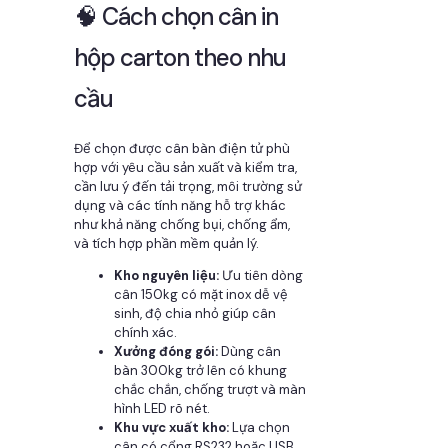
🧠 Cách chọn cân in
hộp carton theo nhu
cầu
Để chọn được cân bàn điện tử phù
hợp với yêu cầu sản xuất và kiểm tra,
cần lưu ý đến tải trọng, môi trường sử
dụng và các tính năng hỗ trợ khác
như khả năng chống bụi, chống ẩm,
và tích hợp phần mềm quản lý.
Kho nguyên liệu:
Ưu tiên dòng
cân 150kg có mặt inox dễ vệ
sinh, độ chia nhỏ giúp cân
chính xác.
Xưởng đóng gói:
Dùng cân
bàn 300kg trở lên có khung
chắc chắn, chống trượt và màn
hình LED rõ nét.
Khu vực xuất kho:
Lựa chọn
cân có cổng RS232 hoặc USB