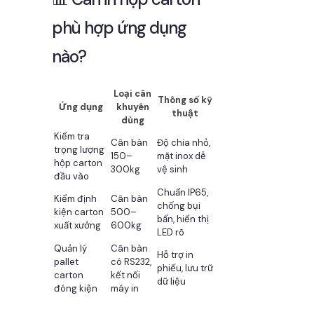
phù hợp ứng dụng
nào?
Loại cân
Thông số kỹ
Ứng dụng
khuyên
thuật
dùng
Kiểm tra
Cân bàn
Độ chia nhỏ,
trọng lượng
150–
mặt inox dễ
hộp carton
300kg
vệ sinh
đầu vào
Chuẩn IP65,
Kiểm định
Cân bàn
chống bụi
kiện carton
500–
bẩn, hiển thị
xuất xưởng
600kg
LED rõ
Quản lý
Cân bàn
Hỗ trợ in
pallet
có RS232,
phiếu, lưu trữ
carton
kết nối
dữ liệu
đóng kiện
máy in