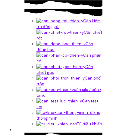
Cân kiểm
tra đóng gói
Cân chiết
rót
Căn
đóng bao
Cân phân
cở
Cân
chiết gas
Cân phối
trộn
cân silo / bồn /
tank
Cân test
lực
Tủ kho
thông minh
Tủ điều khiển
Phần mềm