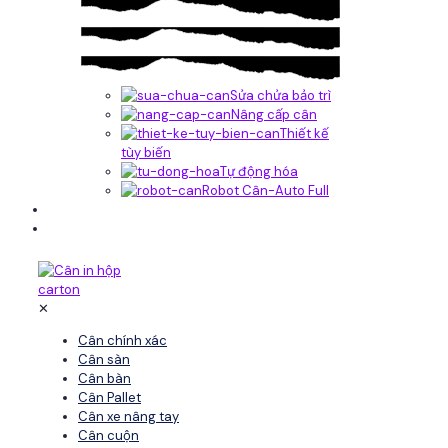
Sửa chửa bảo trì
Nâng cấp cân
Thiết kế
tùy biến
Tự động hóa
Robot Cân-Auto Full
Tin tức
Liên hệ
✕
Cân chính xác
Cân sàn
Cân bàn
Cân Pallet
Cân xe nâng tay
Cân cuộn