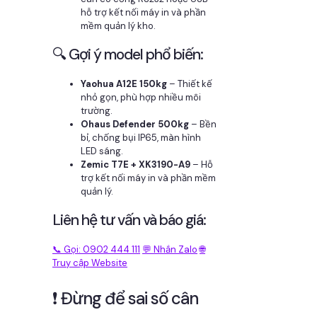
hỗ trợ kết nối máy in và phần
mềm quản lý kho.
🔍 Gợi ý model phổ biến:
Yaohua A12E 150kg
– Thiết kế
nhỏ gọn, phù hợp nhiều môi
trường.
Ohaus Defender 500kg
– Bền
bỉ, chống bụi IP65, màn hình
LED sáng.
Zemic T7E + XK3190-A9
– Hỗ
trợ kết nối máy in và phần mềm
quản lý.
Liên hệ tư vấn và báo giá:
📞 Gọi: 0902 444 111
💬 Nhắn Zalo
🌐
Truy cập Website
❗ Đừng để sai số cân