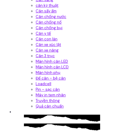
cân kỹ thuật
Cân sấy ẩm
Cân chống nước
Cân chống nổ
Cân chống bụi
Cân y tế
Cân con lăn
Cân xe xúc lật
Cân xe nâng
Cân 3 trục
Màn hình cân LED
Màn hình cân LCD
Màn hình phụ
Đế cân – bệ cân
Loadcell
Pin – sạc cân
Máy in tem nhãn
Truyền thông
Quả cân chuẩn
Hệ thống