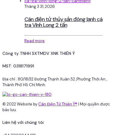
Tháng 3 31, 2026
Cân điện tử thủy sản đông lạnh cá
tra Vĩnh Long 2 tấn
Read more
Công ty TNHH SXTMDV XNK THIÊN Ý
MST: 0318171991
Địa chỉ : 80/18/32 Đường Thạnh Xuân 52 ,Phường Thới An ,
Thành Phố Hồ Chí Minh.
© 2022 Website by
Cân Điện Tử Thiên Ý®
| Mọi quyền được
bảo lưu.
Liên hệ với chúng tôi