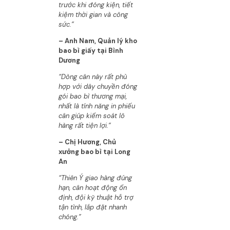
trước khi đóng kiện, tiết
kiệm thời gian và công
sức.”
– Anh Nam, Quản lý kho
bao bì giấy tại Bình
Dương
“Dòng cân này rất phù
hợp với dây chuyền đóng
gói bao bì thương mại,
nhất là tính năng in phiếu
cân giúp kiểm soát lô
hàng rất tiện lợi.”
– Chị Hương, Chủ
xưởng bao bì tại Long
An
“Thiên Ý giao hàng đúng
hạn, cân hoạt động ổn
định, đội kỹ thuật hỗ trợ
tận tình, lắp đặt nhanh
chóng.”