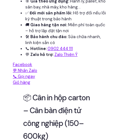
🎯
Giá theo ứng dụng:
Hành lý, pallet, kho
sân bay, nhà máy, kho hàng...
✅
Đổi mới sản phẩm lỗi:
Hỗ trợ đổi nếu lỗi
kỹ thuật trong bảo hành
🚚
Giao hàng tận nơi:
Miễn phí toàn quốc
– hỗ trợ lắp đặt tận nơi
🛠
Bảo hành chu đáo:
Sửa chữa nhanh,
linh kiện sẵn có
📞
Hotline:
0902 444 111
💬
Zalo hỗ trợ:
Zalo Thiên Ý
Facebook
💬 Nhắn Zalo
📞 Gọi ngay
Giỏ hàng
📦 Cân in hộp carton
– Cân bàn điện tử
công nghiệp (150–
600kg)