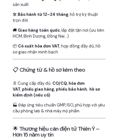
sản xuất
🛠
Bảo hành từ 12–24 tháng
, hỗ trợ kỹ thuật
trọn đời
🚚
Giao hàng toàn quốc
, lắp đặt tận nơi (ưu tiên
HCM, Bình Dương, Đồng Nai…)
📦
Có xuất hóa đơn VAT
, hợp đồng đầy đủ, hồ
sơ giao nhận minh bạch
📋 Chứng từ & hồ sơ kèm theo
📄 Cung cấp đầy đủ:
CO/CQ
,
hóa đơn
VAT
,
phiếu giao hàng, phiếu bảo hành
,
hồ sơ
kiểm định (nếu có)
🏭 Đáp ứng tiêu chuẩn GMP, ISO, phù hợp với yêu
cầu phòng lab & nhà máy mỹ phẩm
🌟 Thương hiệu cân điện tử Thiên Ý –
Hơn 15 năm uy tín