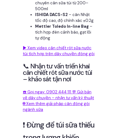
chuyên cân sữa túi từ 200–
500ml
ISHIDA DACS-S2
– cân Nhật
tốc độ cao, độ chính xác ±0.2g
Mettler Toledo In-line Bag
–
tích hợp đèn cảnh báo, gạt lỗi
tự động
▶️ Xem video cân chiết rót sữa nước
túi tích hợp trên dây chuyền đóng gói
📞 Nhận tư vấn triển khai
cân chiết rót sữa nước túi
– khảo sát tận nơi
☎️ Gọi ngay: 0902 444 111
💬 Gửi bản
vẽ dây chuyền – nhận tư vấn kỹ thuật
🌐 Xem thêm giải pháp cân đóng gói
ngành sữa
❗ Đừng để túi sữa thiếu
trọng lượng khiến