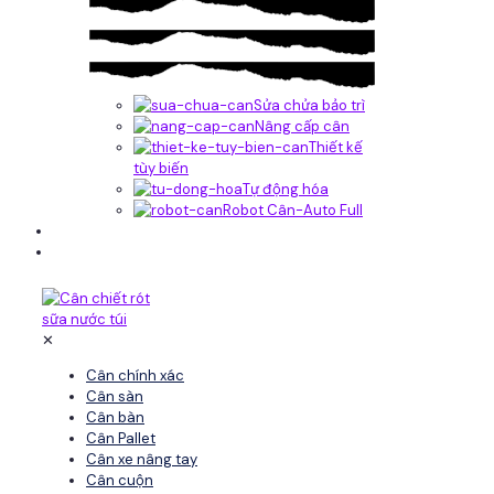
Sửa chửa bảo trì
Nâng cấp cân
Thiết kế
tùy biến
Tự động hóa
Robot Cân-Auto Full
Tin tức
Liên hệ
✕
Cân chính xác
Cân sàn
Cân bàn
Cân Pallet
Cân xe nâng tay
Cân cuộn