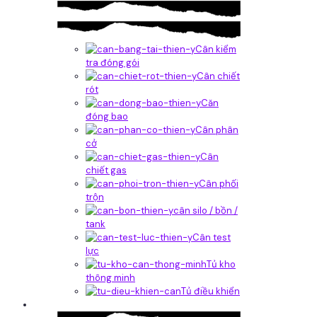
Cân kiểm
tra đóng gói
Cân chiết
rót
Căn
đóng bao
Cân phân
cở
Cân
chiết gas
Cân phối
trộn
cân silo / bồn /
tank
Cân test
lực
Tủ kho
thông minh
Tủ điều khiển
Phần mềm