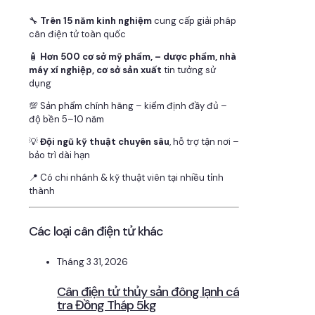
🔧
Trên 15 năm kinh nghiệm
cung cấp giải pháp
cân điện tử toàn quốc
🧴
Hơn 500 cơ sở mỹ phẩm, – dược phẩm, nhà
máy xí nghiệp, cơ sở sản xuất
tin tưởng sử
dụng
💯 Sản phẩm chính hãng – kiểm định đầy đủ –
độ bền 5–10 năm
💡
Đội ngũ kỹ thuật chuyên sâu
, hỗ trợ tận nơi –
bảo trì dài hạn
📍 Có chi nhánh & kỹ thuật viên tại nhiều tỉnh
thành
Các loại cân điện tử khác
Tháng 3 31, 2026
Cân điện tử thủy sản đông lạnh cá
tra Đồng Tháp 5kg