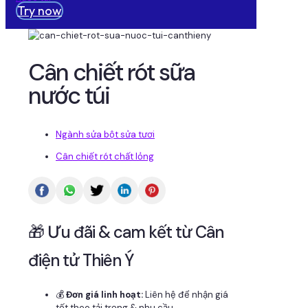
Try now
Cân chiết rót sữa
nước túi
Ngành sửa bột sửa tươi
Cân chiết rót chất lỏng
🎁 Ưu đãi & cam kết từ Cân
điện tử Thiên Ý
💰
Đơn giá linh hoạt:
Liên hệ để nhận giá
tốt theo tải trọng & nhu cầu