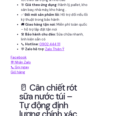
🎯
Giá theo ứng dụng:
Hành lý, pallet, kho
sân bay, nhà máy, kho hàng...
✅
Đổi mới sản phẩm lỗi:
Hỗ trợ đổi nếu lỗi
kỹ thuật trong bảo hành
🚚
Giao hàng tận nơi:
Miễn phí toàn quốc
– hỗ trợ lắp đặt tận nơi
🛠
Bảo hành chu đáo:
Sửa chữa nhanh,
linh kiện sẵn có
📞
Hotline:
0902 444 111
💬
Zalo hỗ trợ:
Zalo Thiên Ý
Facebook
💬 Nhắn Zalo
📞 Gọi ngay
Giỏ hàng
🥛 Cân chiết rót
sữa nước túi –
Tự động định
lượng chính xác