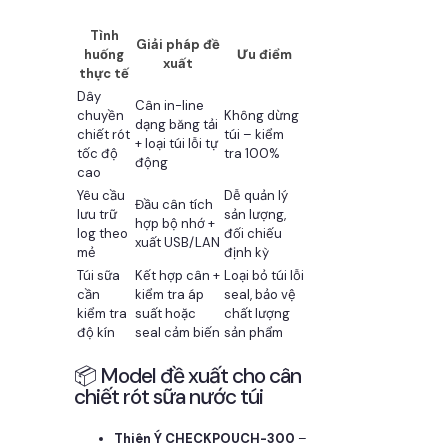
Tình
Giải pháp đề
huống
Ưu điểm
xuất
thực tế
Dây
Cân in-line
chuyền
Không dừng
dạng băng tải
chiết rót
túi – kiểm
+ loại túi lỗi tự
tốc độ
tra 100%
động
cao
Yêu cầu
Dễ quản lý
Đầu cân tích
lưu trữ
sản lượng,
hợp bộ nhớ +
log theo
đối chiếu
xuất USB/LAN
mẻ
định kỳ
Túi sữa
Kết hợp cân +
Loại bỏ túi lỗi
cần
kiểm tra áp
seal, bảo vệ
kiểm tra
suất hoặc
chất lượng
độ kín
seal cảm biến
sản phẩm
📦 Model đề xuất cho cân
chiết rót sữa nước túi
Thiên Ý CHECKPOUCH-300
–