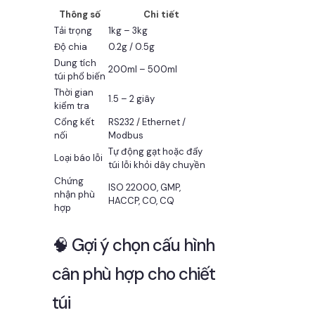
Thông số
Chi tiết
Tải trọng
1kg – 3kg
Độ chia
0.2g / 0.5g
Dung tích
200ml – 500ml
túi phổ biến
Thời gian
1.5 – 2 giây
kiểm tra
Cổng kết
RS232 / Ethernet /
nối
Modbus
Tự động gạt hoặc đẩy
Loại báo lỗi
túi lỗi khỏi dây chuyền
Chứng
ISO 22000, GMP,
nhận phù
HACCP, CO, CQ
hợp
🧠 Gợi ý chọn cấu hình
cân phù hợp cho chiết
túi