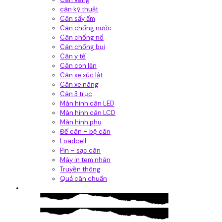
cân kỹ thuật
Cân sấy ẩm
Cân chống nước
Cân chống nổ
Cân chống bụi
Cân y tế
Cân con lăn
Cân xe xúc lật
Cân xe nâng
Cân 3 trục
Màn hình cân LED
Màn hình cân LCD
Màn hình phụ
Đế cân – bệ cân
Loadcell
Pin – sạc cân
Máy in tem nhãn
Truyền thông
Quả cân chuẩn
Hệ thống