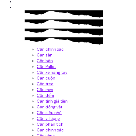
Giới thiệu
Sản Phẩm
Cân chính xác
Cân sàn
Cân bàn
Cân Pallet
Cân xe nâng tay
Cân cuộn
Cân treo
Cân mini
Cân đếm
Cân tính giá tiền
Cân động vật
Cân siêu nhỏ
Cân vi lượng
Cân phân tích
Cân chính xác
Cân vàng