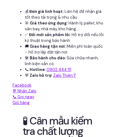
💰
Đơn giá linh hoạt:
Liên hệ để nhận giá
tốt theo tải trọng & nhu cầu
🎯
Giá theo ứng dụng:
Hành lý, pallet, kho
sân bay, nhà máy, kho hàng...
✅
Đổi mới sản phẩm lỗi:
Hỗ trợ đổi nếu lỗi
kỹ thuật trong bảo hành
🚚
Giao hàng tận nơi:
Miễn phí toàn quốc
– hỗ trợ lắp đặt tận nơi
🛠
Bảo hành chu đáo:
Sửa chữa nhanh,
linh kiện sẵn có
📞
Hotline:
0902 444 111
💬
Zalo hỗ trợ:
Zalo Thiên Ý
Facebook
💬 Nhắn Zalo
📞 Gọi ngay
Giỏ hàng
🧪 Cân mẫu kiểm
tra chất lượng