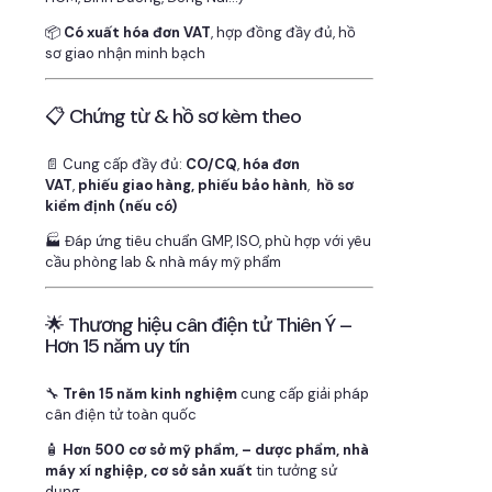
📦
Có xuất hóa đơn VAT
, hợp đồng đầy đủ, hồ
sơ giao nhận minh bạch
📋 Chứng từ & hồ sơ kèm theo
📄 Cung cấp đầy đủ:
CO/CQ
,
hóa đơn
VAT
,
phiếu giao hàng, phiếu bảo hành
,
hồ sơ
kiểm định (nếu có)
🏭 Đáp ứng tiêu chuẩn GMP, ISO, phù hợp với yêu
cầu phòng lab & nhà máy mỹ phẩm
🌟 Thương hiệu cân điện tử Thiên Ý –
Hơn 15 năm uy tín
🔧
Trên 15 năm kinh nghiệm
cung cấp giải pháp
cân điện tử toàn quốc
🧴
Hơn 500 cơ sở mỹ phẩm, – dược phẩm, nhà
máy xí nghiệp, cơ sở sản xuất
tin tưởng sử
dụng