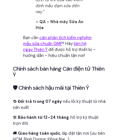
định mẫu đạm sữa đến
nay.”
– QA – Nhà máy Sữa An
Hòa
Bạn cần
cân phân tích kiểm nghiệm
mẫu sữa chuẩn GMP
? Hãy
liên hệ
ngay Thiên Ý
để được hỗ trợ thiết bị –
hướng dẫn – hiệu chuẩn tận nơi!
Chính sách bán hàng Cân điện tử Thiên
Ý
🛡 Chính sách hậu mãi tại Thiên Ý
🔁
Đổi trả trong 07 ngày
nếu lỗi kỹ thuật từ nhà
sản xuất
🛠
Bảo hành từ 12–24 tháng
, hỗ trợ kỹ thuật
trọn đời
🚚
Giao hàng toàn quốc
, lắp đặt tận nơi (ưu tiên
HCM, Bình Dương, Đồng Nai…)