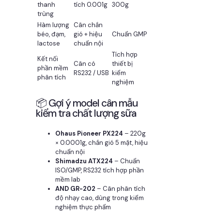
thanh
tích 0.001g
300g
trùng
Hàm lượng
Cân chắn
béo, đạm,
gió + hiệu
Chuẩn GMP
lactose
chuẩn nội
Tích hợp
Kết nối
Cân có
thiết bị
phần mềm
RS232 / USB
kiểm
phân tích
nghiệm
📦 Gợi ý model cân mẫu
kiểm tra chất lượng sữa
Ohaus Pioneer PX224
– 220g
× 0.0001g, chắn gió 5 mặt, hiệu
chuẩn nội
Shimadzu ATX224
– Chuẩn
ISO/GMP, RS232 tích hợp phần
mềm lab
AND GR-202
– Cân phân tích
độ nhạy cao, dùng trong kiểm
nghiệm thực phẩm