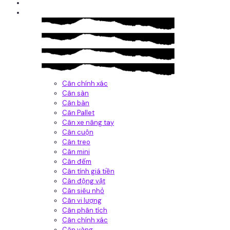
Giới thiệu
Sản Phẩm
Cân chính xác
Cân sàn
Cân bàn
Cân Pallet
Cân xe nâng tay
Cân cuộn
Cân treo
Cân mini
Cân đếm
Cân tính giá tiền
Cân động vật
Cân siêu nhỏ
Cân vi lượng
Cân phân tích
Cân chính xác
Cân vàng