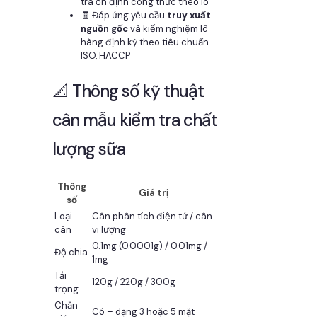
tra ổn định công thức theo lô
🧾 Đáp ứng yêu cầu
truy xuất
nguồn gốc
và kiểm nghiệm lô
hàng định kỳ theo tiêu chuẩn
ISO, HACCP
📐 Thông số kỹ thuật
cân mẫu kiểm tra chất
lượng sữa
Thông
Giá trị
số
Loại
Cân phân tích điện tử / cân
cân
vi lượng
0.1mg (0.0001g) / 0.01mg /
Độ chia
1mg
Tải
120g / 220g / 300g
trọng
Chắn
Có – dạng 3 hoặc 5 mặt