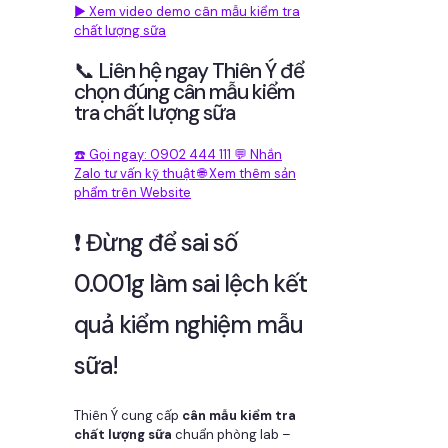
▶️ Xem video demo cân mẫu kiểm tra
chất lượng sữa
📞 Liên hệ ngay Thiên Ý để
chọn đúng cân mẫu kiểm
tra chất lượng sữa
☎️ Gọi ngay: 0902 444 111
💬 Nhắn
Zalo tư vấn kỹ thuật
🌐 Xem thêm sản
phẩm trên Website
❗ Đừng để sai số
0.001g làm sai lệch kết
quả kiểm nghiệm mẫu
sữa!
Thiên Ý cung cấp
cân mẫu kiểm tra
chất lượng sữa
chuẩn phòng lab –