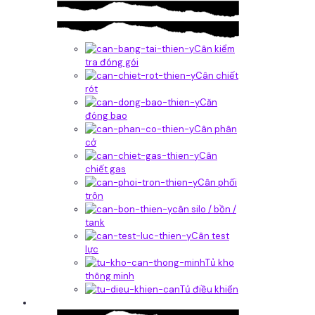
Cân kiểm
tra đóng gói
Cân chiết
rót
Căn
đóng bao
Cân phân
cở
Cân
chiết gas
Cân phối
trộn
cân silo / bồn /
tank
Cân test
lực
Tủ kho
thông minh
Tủ điều khiển
Phần mềm