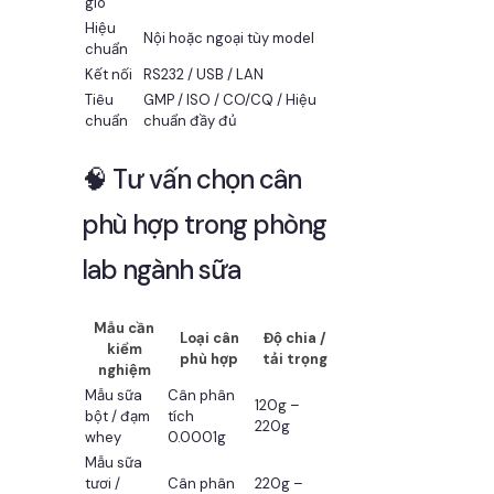
gió
Hiệu
Nội hoặc ngoại tùy model
chuẩn
Kết nối
RS232 / USB / LAN
Tiêu
GMP / ISO / CO/CQ / Hiệu
chuẩn
chuẩn đầy đủ
🧠 Tư vấn chọn cân
phù hợp trong phòng
lab ngành sữa
Mẫu cần
Loại cân
Độ chia /
kiểm
phù hợp
tải trọng
nghiệm
Mẫu sữa
Cân phân
120g –
bột / đạm
tích
220g
whey
0.0001g
Mẫu sữa
tươi /
Cân phân
220g –