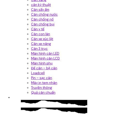
cân kỹ thuật
Cân sấy ẩm
Cân chống nước
Cân chống nổ
Cân chống bụi
Cân y tế
Cân con lăn
Cân xe xúc lật
Cân xe nâng
Cân 3 trục
Màn hình cân LED
Màn hình cân LCD
Màn hình phụ
Đế cân – bệ cân
Loadcell
Pin – sạc cân
Máy in tem nhãn
Truyền thông
Quả cân chuẩn
Hệ thống