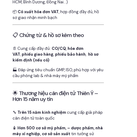
HCM, Bình Dương, Đồng Nai…)
📦
Có xuất hóa đơn VAT
, hợp đồng đầy đủ, hồ
sơ giao nhận minh bạch
📋 Chứng từ & hồ sơ kèm theo
📄 Cung cấp đầy đủ:
CO/CQ
,
hóa đơn
VAT
,
phiếu giao hàng, phiếu bảo hành
,
hồ sơ
kiểm định (nếu có)
🏭 Đáp ứng tiêu chuẩn GMP, ISO, phù hợp với yêu
cầu phòng lab & nhà máy mỹ phẩm
🌟 Thương hiệu cân điện tử Thiên Ý –
Hơn 15 năm uy tín
🔧
Trên 15 năm kinh nghiệm
cung cấp giải pháp
cân điện tử toàn quốc
🧴
Hơn 500 cơ sở mỹ phẩm, – dược phẩm, nhà
máy xí nghiệp, cơ sở sản xuất
tin tưởng sử