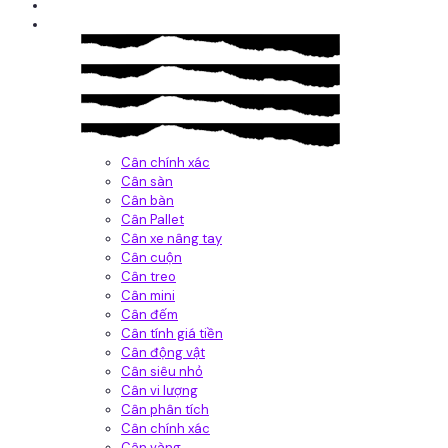
Giới thiệu
Sản Phẩm
Cân chính xác
Cân sàn
Cân bàn
Cân Pallet
Cân xe nâng tay
Cân cuộn
Cân treo
Cân mini
Cân đếm
Cân tính giá tiền
Cân động vật
Cân siêu nhỏ
Cân vi lượng
Cân phân tích
Cân chính xác
Cân vàng