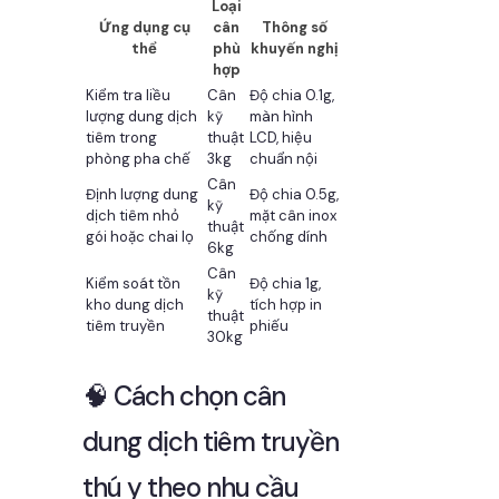
Loại
Ứng dụng cụ
cân
Thông số
thể
phù
khuyến nghị
hợp
Kiểm tra liều
Cân
Độ chia 0.1g,
lượng dung dịch
kỹ
màn hình
tiêm trong
thuật
LCD, hiệu
phòng pha chế
3kg
chuẩn nội
Cân
Định lượng dung
Độ chia 0.5g,
kỹ
dịch tiêm nhỏ
mặt cân inox
thuật
gói hoặc chai lọ
chống dính
6kg
Cân
Kiểm soát tồn
Độ chia 1g,
kỹ
kho dung dịch
tích hợp in
thuật
tiêm truyền
phiếu
30kg
🧠 Cách chọn cân
dung dịch tiêm truyền
thú y theo nhu cầu