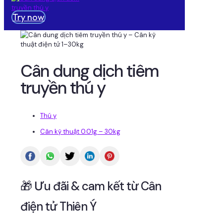
Try now
Cân dung dịch tiêm
truyền thú y
Thú y
Cân kỹ thuật 0.01g – 30kg
🎁 Ưu đãi & cam kết từ Cân
điện tử Thiên Ý