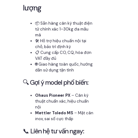
lượng
📦 Sẵn hàng cân kỹ thuật điện
tử chính xác 1–30kg đa mẫu
mã
🛠️ Hỗ trợ hiệu chuẩn nội tại
chỗ, bảo trì định kỳ
📋 Cung cấp CO, CQ, hóa đơn
VAT đầy đủ
🌐 Giao hàng toàn quốc, hướng
dẫn sử dụng tận tình
🔍 Gợi ý model phổ biến:
Ohaus Pioneer PX
– Cân kỹ
thuật chuẩn xác, hiệu chuẩn
nội
Mettler Toledo MS
– Mặt cân
inox, sai số cực thấp
📞 Liên hệ tư vấn ngay: