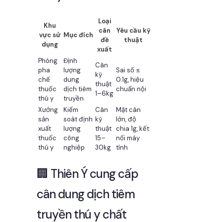
Loại
Khu
cân
Yêu cầu kỹ
vực sử
Mục đích
đề
thuật
dụng
xuất
Phòng
Định
Cân
pha
lượng
Sai số ≤
kỹ
chế
dung
0.1g, hiệu
thuật
thuốc
dịch tiêm
chuẩn nội
1–6kg
thú y
truyền
Xưởng
Kiểm
Cân
Mặt cân
sản
soát định
kỹ
lớn, độ
xuất
lượng
thuật
chia 1g, kết
thuốc
công
15–
nối máy
thú y
nghiệp
30kg
tính
🏢 Thiên Ý cung cấp
cân dung dịch tiêm
truyền thú y chất