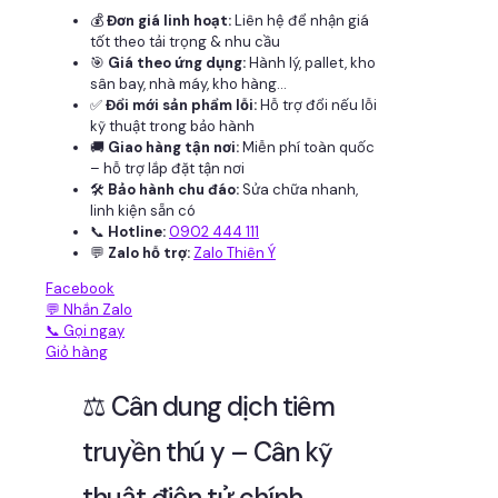
💰
Đơn giá linh hoạt:
Liên hệ để nhận giá
tốt theo tải trọng & nhu cầu
🎯
Giá theo ứng dụng:
Hành lý, pallet, kho
sân bay, nhà máy, kho hàng...
✅
Đổi mới sản phẩm lỗi:
Hỗ trợ đổi nếu lỗi
kỹ thuật trong bảo hành
🚚
Giao hàng tận nơi:
Miễn phí toàn quốc
– hỗ trợ lắp đặt tận nơi
🛠
Bảo hành chu đáo:
Sửa chữa nhanh,
linh kiện sẵn có
📞
Hotline:
0902 444 111
💬
Zalo hỗ trợ:
Zalo Thiên Ý
Facebook
💬 Nhắn Zalo
📞 Gọi ngay
Giỏ hàng
⚖️ Cân dung dịch tiêm
truyền thú y – Cân kỹ
thuật điện tử chính