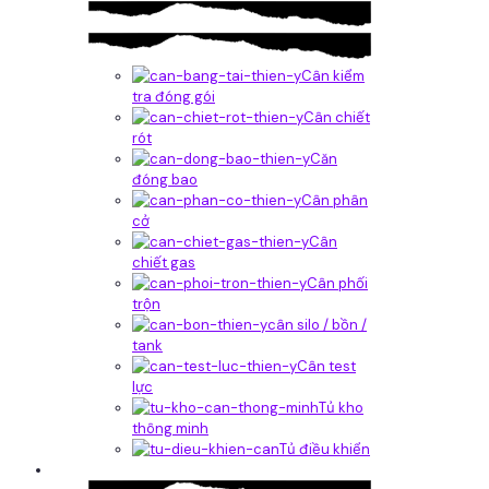
Cân kiểm
tra đóng gói
Cân chiết
rót
Căn
đóng bao
Cân phân
cở
Cân
chiết gas
Cân phối
trộn
cân silo / bồn /
tank
Cân test
lực
Tủ kho
thông minh
Tủ điều khiển
Phần mềm