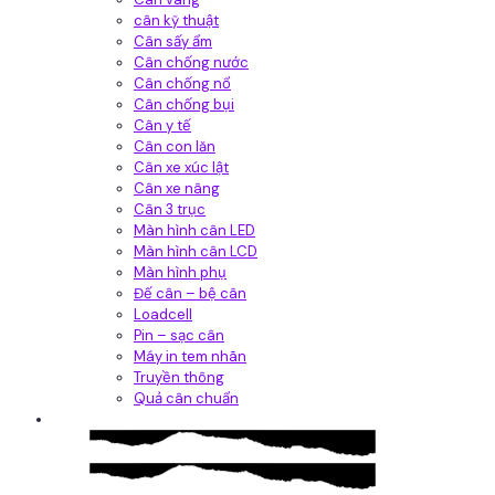
cân kỹ thuật
Cân sấy ẩm
Cân chống nước
Cân chống nổ
Cân chống bụi
Cân y tế
Cân con lăn
Cân xe xúc lật
Cân xe nâng
Cân 3 trục
Màn hình cân LED
Màn hình cân LCD
Màn hình phụ
Đế cân – bệ cân
Loadcell
Pin – sạc cân
Máy in tem nhãn
Truyền thông
Quả cân chuẩn
Hệ thống