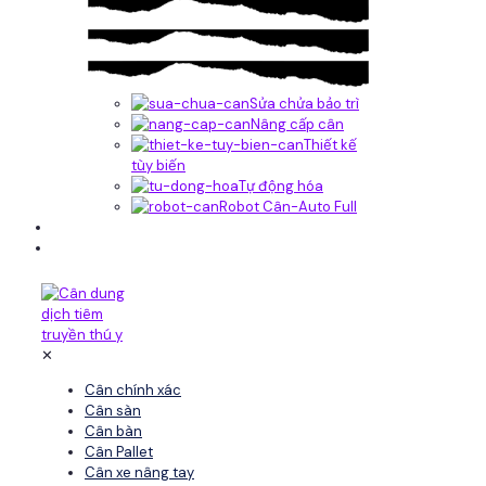
Sửa chửa bảo trì
Nâng cấp cân
Thiết kế
tùy biến
Tự động hóa
Robot Cân-Auto Full
Tin tức
Liên hệ
✕
Cân chính xác
Cân sàn
Cân bàn
Cân Pallet
Cân xe nâng tay