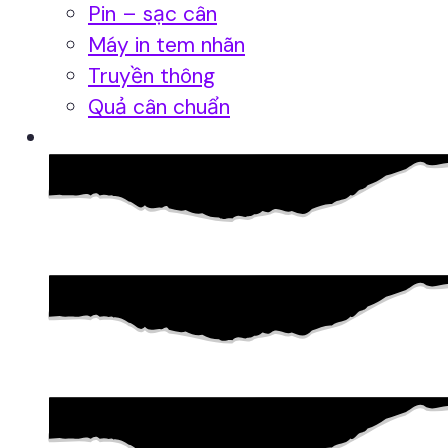
Pin – sạc cân
Máy in tem nhãn
Truyền thông
Quả cân chuẩn
Hệ thống