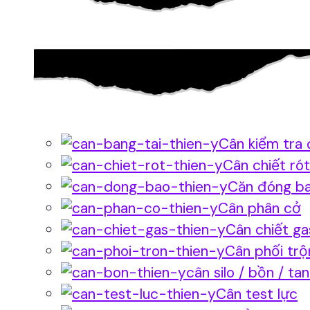
Cân kiểm tra 
Cân chiết rót
Căn đóng b
Cân phân cở
Cân chiết ga
Cân phối trộ
cân silo / bồn / ta
Cân test lực