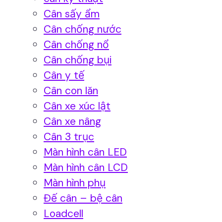
Cân sấy ẩm
Cân chống nước
Cân chống nổ
Cân chống bụi
Cân y tế
Cân con lăn
Cân xe xúc lật
Cân xe nâng
Cân 3 trục
Màn hình cân LED
Màn hình cân LCD
Màn hình phụ
Đế cân – bệ cân
Loadcell