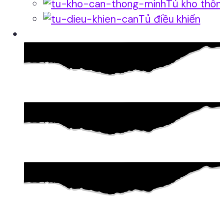
Tủ kho thô
Tủ điều khiển
Phần mềm