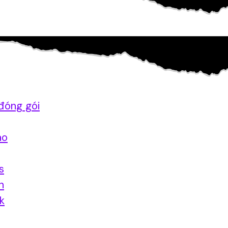
đóng gói
ao
s
n
nk