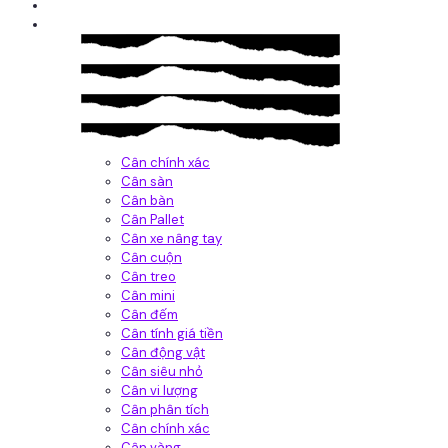
Giới thiệu
Sản Phẩm
Cân chính xác
Cân sàn
Cân bàn
Cân Pallet
Cân xe nâng tay
Cân cuộn
Cân treo
Cân mini
Cân đếm
Cân tính giá tiền
Cân động vật
Cân siêu nhỏ
Cân vi lượng
Cân phân tích
Cân chính xác
Cân vàng