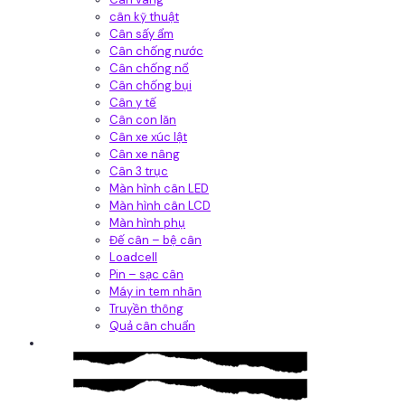
cân kỹ thuật
Cân sấy ẩm
Cân chống nước
Cân chống nổ
Cân chống bụi
Cân y tế
Cân con lăn
Cân xe xúc lật
Cân xe nâng
Cân 3 trục
Màn hình cân LED
Màn hình cân LCD
Màn hình phụ
Đế cân – bệ cân
Loadcell
Pin – sạc cân
Máy in tem nhãn
Truyền thông
Quả cân chuẩn
Hệ thống