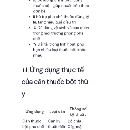
⚖️ Đo lường chính xác lượng
thuốc bột, giúp chuẩn liều theo
đơn kê
🧪 Hỗ trợ pha chế thuốc đúng tỷ
lệ, tăng hiệu quả điều trị
🧹 Dễ dàng vệ sinh và bảo quản
trong môi trường phòng pha
chế
🔧 Dải tải trọng linh hoạt, phù
hợp nhiều loại thuốc bột khác
nhau
📊 Ứng dụng thực tế
của cân thuốc bột thú
y
Thông số
Ứng dụng
Loại cân
kỹ thuật
Cân thuốc
Cân kỹ
Độ chia
bột pha chế
thuật điện
0.1g, mặt