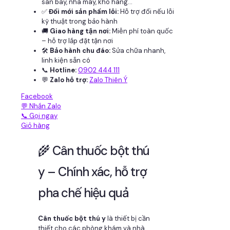
sân bay, nhà máy, kho hàng...
✅
Đổi mới sản phẩm lỗi:
Hỗ trợ đổi nếu lỗi
kỹ thuật trong bảo hành
🚚
Giao hàng tận nơi:
Miễn phí toàn quốc
– hỗ trợ lắp đặt tận nơi
🛠
Bảo hành chu đáo:
Sửa chữa nhanh,
linh kiện sẵn có
📞
Hotline:
0902 444 111
💬
Zalo hỗ trợ:
Zalo Thiên Ý
Facebook
💬 Nhắn Zalo
📞 Gọi ngay
Giỏ hàng
🌾 Cân thuốc bột thú
y – Chính xác, hỗ trợ
pha chế hiệu quả
Cân thuốc bột thú y
là thiết bị cần
thiết cho các phòng khám và nhà