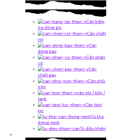
Cân kiểm
tra đóng gói
Cân chiết
rót
Căn
đóng bao
Cân phân
cở
Cân
chiết gas
Cân phối
trộn
cân silo / bồn /
tank
Cân test
lực
Tủ kho
thông minh
Tủ điều khiển
Phần mềm