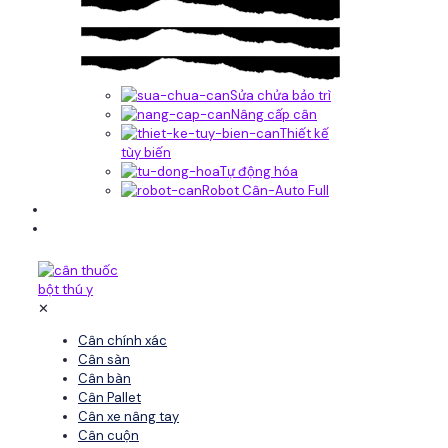
Sửa chửa bảo trì
Nâng cấp cân
Thiết kế
tùy biến
Tự động hóa
Robot Cân-Auto Full
Tin tức
Liên hệ
✕
Cân chính xác
Cân sàn
Cân bàn
Cân Pallet
Cân xe nâng tay
Cân cuộn