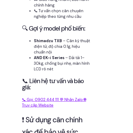
chính hãng
📞 Tư vấn chọn cân chuyên
nghiệp theo từng nhu cầu
🔍 Gợi ý model phổ biến:
Shimadzu TXB
– Cân kỹ thuật
điện tử, độ chia 0.1g, hiệu
chuẩn nội
AND EK-i Series
– Dải tải 1–
30kg, chống bụi nhẹ, màn hình
LCD rõ nét
📞 Liên hệ tư vấn và báo
giá:
📞 Gọi: 0902 444 111
💬 Nhắn Zalo
🌐
Truy cập Website
❗ Sử dụng cân chính
xác để bảo vệ sức