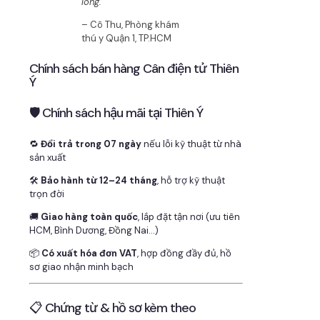
lòng.”
– Cô Thu, Phòng khám
thú y Quận 1, TP.HCM
Chính sách bán hàng Cân điện tử Thiên
Ý
🛡 Chính sách hậu mãi tại Thiên Ý
🔁
Đổi trả trong 07 ngày
nếu lỗi kỹ thuật từ nhà
sản xuất
🛠
Bảo hành từ 12–24 tháng
, hỗ trợ kỹ thuật
trọn đời
🚚
Giao hàng toàn quốc
, lắp đặt tận nơi (ưu tiên
HCM, Bình Dương, Đồng Nai…)
📦
Có xuất hóa đơn VAT
, hợp đồng đầy đủ, hồ
sơ giao nhận minh bạch
📋 Chứng từ & hồ sơ kèm theo