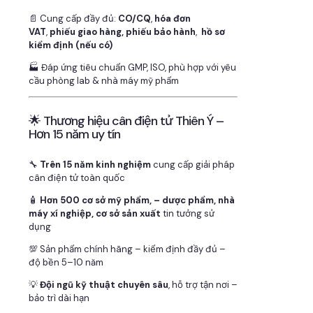
📄 Cung cấp đầy đủ:
CO/CQ
,
hóa đơn
VAT
,
phiếu giao hàng, phiếu bảo hành
,
hồ sơ
kiểm định (nếu có)
🏭 Đáp ứng tiêu chuẩn GMP, ISO, phù hợp với yêu
cầu phòng lab & nhà máy mỹ phẩm
🌟 Thương hiệu cân điện tử Thiên Ý –
Hơn 15 năm uy tín
🔧
Trên 15 năm kinh nghiệm
cung cấp giải pháp
cân điện tử toàn quốc
🧴
Hơn 500 cơ sở mỹ phẩm, – dược phẩm, nhà
máy xí nghiệp, cơ sở sản xuất
tin tưởng sử
dụng
💯 Sản phẩm chính hãng – kiểm định đầy đủ –
độ bền 5–10 năm
💡
Đội ngũ kỹ thuật chuyên sâu
, hỗ trợ tận nơi –
bảo trì dài hạn