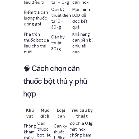
liều điều trị
tử 1–10kg
cân inox
Cân kỹ
Màn hình
Kiểm tra cân
thuật điện
LCD, dễ
lượng thuốc
tử 10–
đọc kết
đóng gói
30kg
quả
Pha trộn
Khả năng
Cân kỹ
thuốc bột đa
cân bền bỉ,
thuật
liều cho trại
chịu tải
30kg
nuôi
cao
🧠 Cách chọn cân
thuốc bột thú y phù
hợp
Khu
Mục
Loại
Yêu cầu kỹ
vực
đích
cân
thuật
Cân
Độ chia 0.1g,
Phòng
Cân kỹ
thuốc
mặt inox
khám
thuật
bột liều
chống bám
thú y
1–5kg