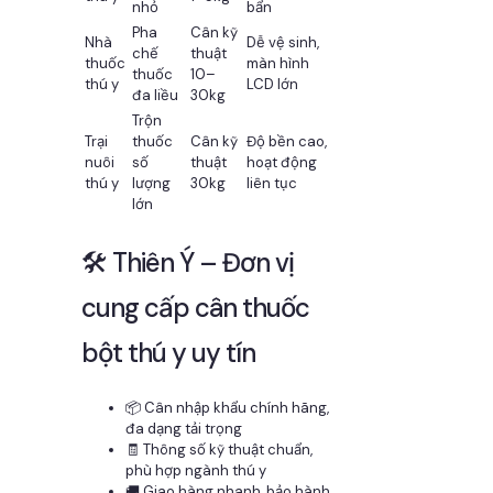
nhỏ
bẩn
Pha
Cân kỹ
Nhà
Dễ vệ sinh,
chế
thuật
thuốc
màn hình
thuốc
10–
thú y
LCD lớn
đa liều
30kg
Trộn
Trại
thuốc
Cân kỹ
Độ bền cao,
nuôi
số
thuật
hoạt động
thú y
lượng
30kg
liên tục
lớn
🛠️ Thiên Ý – Đơn vị
cung cấp cân thuốc
bột thú y uy tín
📦 Cân nhập khẩu chính hãng,
đa dạng tải trọng
🧾 Thông số kỹ thuật chuẩn,
phù hợp ngành thú y
🚚 Giao hàng nhanh, bảo hành