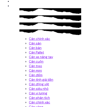
Giới thiệu
Sản Phẩm
Cân chính xác
Cân sàn
Cân bàn
Cân Pallet
Cân xe nâng tay
Cân cuộn
Cân treo
Cân mini
Cân đếm
Cân tính giá tiền
Cân động vật
Cân siêu nhỏ
Cân vi lượng
Cân phân tích
Cân chính xác
Cân vàng