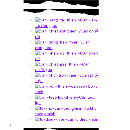
Cân kiểm
tra đóng gói
Cân chiết
rót
Căn
đóng bao
Cân phân
cở
Cân
chiết gas
Cân phối
trộn
cân silo / bồn /
tank
Cân test
lực
Tủ kho
thông minh
Tủ điều khiển
Phần mềm