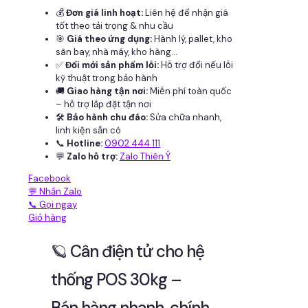
💰
Đơn giá linh hoạt:
Liên hệ để nhận giá
tốt theo tải trọng & nhu cầu
🎯
Giá theo ứng dụng:
Hành lý, pallet, kho
sân bay, nhà máy, kho hàng...
✅
Đổi mới sản phẩm lỗi:
Hỗ trợ đổi nếu lỗi
kỹ thuật trong bảo hành
🚚
Giao hàng tận nơi:
Miễn phí toàn quốc
– hỗ trợ lắp đặt tận nơi
🛠
Bảo hành chu đáo:
Sửa chữa nhanh,
linh kiện sẵn có
📞
Hotline:
0902 444 111
💬
Zalo hỗ trợ:
Zalo Thiên Ý
Facebook
💬 Nhắn Zalo
📞 Gọi ngay
Giỏ hàng
🪐 Cân điện tử cho hệ
thống POS 30kg –
Bán hàng nhanh, chính