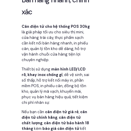
xác
Cân điện tử cho hệ thống POS 30kg
là giải pháp tối ưu cho siêu thị mini,
cửa hàng trái cây, thực phẩm sạch
cần kết nối bán hàng nhanh, in phiếu
cân, quản lý tồn kho dễ dàng, hỗ trợ
vận hành chuỗi cửa hàng tiện lợi
chuyên nghiệp.
Thiết bị sử dụng
màn hình LED/LCD
rõ, khay inox chống gỉ
, dễ vệ sinh, sai
số thấp, hỗ trợ kết nối máy in, phần
mềm POS, in phiếu cân, đồng bộ tồn
kho, quản lý mã vạch, khuyến mãi,
phục vụ bán hàng hiệu quả, tiết kiệm
chi phí nhân sự.
Nếu bạn cần
cân điện tử giá rẻ
,
cân
điện tử chính hãng
,
cân điện tử
chất lượng
,
cân điện tử bảo hành 18
tháng
kèm
báo giá cân điện tử
kết