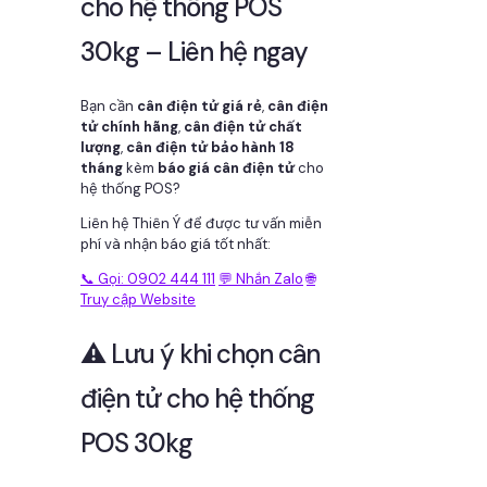
cho hệ thống POS
30kg – Liên hệ ngay
Bạn cần
cân điện tử giá rẻ
,
cân điện
tử chính hãng
,
cân điện tử chất
lượng
,
cân điện tử bảo hành 18
tháng
kèm
báo giá cân điện tử
cho
hệ thống POS?
Liên hệ Thiên Ý để được tư vấn miễn
phí và nhận báo giá tốt nhất:
📞 Gọi: 0902 444 111
💬 Nhắn Zalo
🌐
Truy cập Website
⚠️ Lưu ý khi chọn cân
điện tử cho hệ thống
POS 30kg