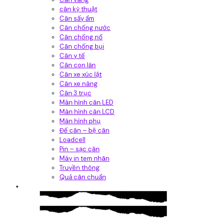
cân kỹ thuật
Cân sấy ẩm
Cân chống nước
Cân chống nổ
Cân chống bụi
Cân y tế
Cân con lăn
Cân xe xúc lật
Cân xe nâng
Cân 3 trục
Màn hình cân LED
Màn hình cân LCD
Màn hình phụ
Đế cân – bệ cân
Loadcell
Pin – sạc cân
Máy in tem nhãn
Truyền thông
Quả cân chuẩn
Hệ thống