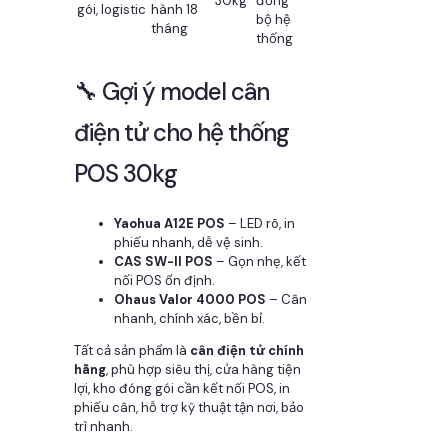
30kg
đồng
gói, logistic
hành 18
bộ hệ
tháng
thống
🔧 Gợi ý model cân
điện tử cho hệ thống
POS 30kg
Yaohua A12E POS
– LED rõ, in
phiếu nhanh, dễ vệ sinh.
CAS SW-II POS
– Gọn nhẹ, kết
nối POS ổn định.
Ohaus Valor 4000 POS
– Cân
nhanh, chính xác, bền bỉ.
Tất cả sản phẩm là
cân điện tử chính
hãng
, phù hợp siêu thị, cửa hàng tiện
lợi, kho đóng gói cần kết nối POS, in
phiếu cân, hỗ trợ kỹ thuật tận nơi, bảo
trì nhanh.