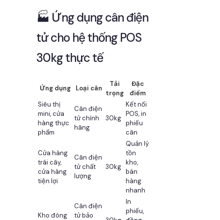
🏭 Ứng dụng cân điện
tử cho hệ thống POS
30kg thực tế
Tải
Đặc
Ứng dụng
Loại cân
trọng
điểm
Siêu thị
Kết nối
Cân điện
mini, cửa
POS, in
tử chính
30kg
hàng thực
phiếu
hãng
phẩm
cân
Quản lý
Cửa hàng
tồn
Cân điện
trái cây,
kho,
tử chất
30kg
cửa hàng
bán
lượng
tiện lợi
hàng
nhanh
In
Cân điện
phiếu,
Kho đóng
tử bảo