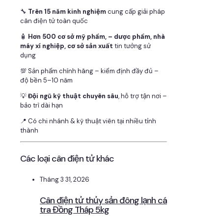
🔧
Trên 15 năm kinh nghiệm
cung cấp giải pháp
cân điện tử toàn quốc
🧴
Hơn 500 cơ sở mỹ phẩm, – dược phẩm, nhà
máy xí nghiệp, cơ sở sản xuất
tin tưởng sử
dụng
💯 Sản phẩm chính hãng – kiểm định đầy đủ –
độ bền 5–10 năm
💡
Đội ngũ kỹ thuật chuyên sâu
, hỗ trợ tận nơi –
bảo trì dài hạn
📍 Có chi nhánh & kỹ thuật viên tại nhiều tỉnh
thành
Các loại cân điện tử khác
Tháng 3 31, 2026
Cân điện tử thủy sản đông lạnh cá
tra Đồng Tháp 5kg