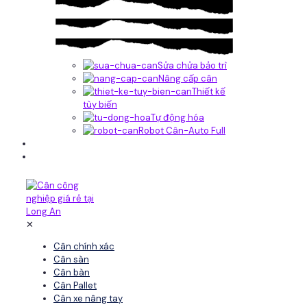
Sửa chửa bảo trì
Nâng cấp cân
Thiết kế
tùy biến
Tự động hóa
Robot Cân-Auto Full
Tin tức
Liên hệ
✕
Cân chính xác
Cân sàn
Cân bàn
Cân Pallet
Cân xe nâng tay