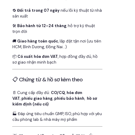
🔁
Đổi trả trong 07 ngày
nếu lỗi kỹ thuật từ nhà
sản xuất
🛠
Bảo hành từ 12–24 tháng
, hỗ trợ kỹ thuật
trọn đời
🚚
Giao hàng toàn quốc
, lắp đặt tận nơi (ưu tiên
HCM, Bình Dương, Đồng Nai…)
📦
Có xuất hóa đơn VAT
, hợp đồng đầy đủ, hồ
sơ giao nhận minh bạch
📋 Chứng từ & hồ sơ kèm theo
📄 Cung cấp đầy đủ:
CO/CQ
,
hóa đơn
VAT
,
phiếu giao hàng, phiếu bảo hành
,
hồ sơ
kiểm định (nếu có)
🏭 Đáp ứng tiêu chuẩn GMP, ISO, phù hợp với yêu
cầu phòng lab & nhà máy mỹ phẩm