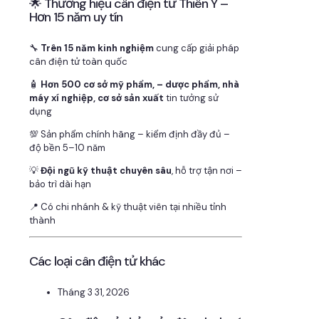
🌟 Thương hiệu cân điện tử Thiên Ý –
Hơn 15 năm uy tín
🔧
Trên 15 năm kinh nghiệm
cung cấp giải pháp
cân điện tử toàn quốc
🧴
Hơn 500 cơ sở mỹ phẩm, – dược phẩm, nhà
máy xí nghiệp, cơ sở sản xuất
tin tưởng sử
dụng
💯 Sản phẩm chính hãng – kiểm định đầy đủ –
độ bền 5–10 năm
💡
Đội ngũ kỹ thuật chuyên sâu
, hỗ trợ tận nơi –
bảo trì dài hạn
📍 Có chi nhánh & kỹ thuật viên tại nhiều tỉnh
thành
Các loại cân điện tử khác
Tháng 3 31, 2026