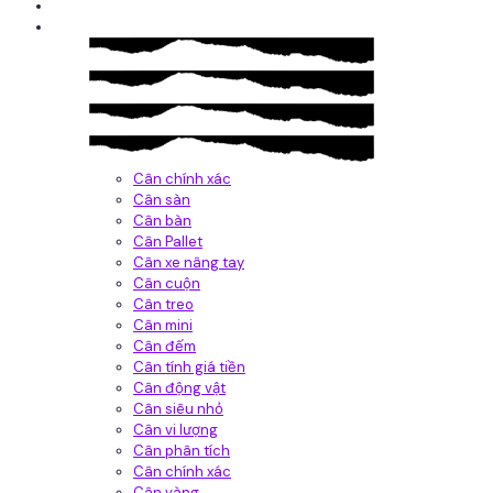
Giới thiệu
Sản Phẩm
Cân chính xác
Cân sàn
Cân bàn
Cân Pallet
Cân xe nâng tay
Cân cuộn
Cân treo
Cân mini
Cân đếm
Cân tính giá tiền
Cân động vật
Cân siêu nhỏ
Cân vi lượng
Cân phân tích
Cân chính xác
Cân vàng