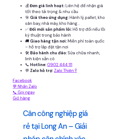
💰
Đơn giá linh hoạt:
Liên hệ để nhận giá
tốt theo tải trọng & nhu cầu
🎯
Giá theo ứng dụng:
Hành lý, pallet, kho
sân bay, nhà máy, kho hàng...
✅
Đổi mới sản phẩm lỗi:
Hỗ trợ đổi nếu lỗi
kỹ thuật trong bảo hành
🚚
Giao hàng tận nơi:
Miễn phí toàn quốc
– hỗ trợ lắp đặt tận nơi
🛠
Bảo hành chu đáo:
Sửa chữa nhanh,
linh kiện sẵn có
📞
Hotline:
0902 444 111
💬
Zalo hỗ trợ:
Zalo Thiên Ý
Facebook
💬 Nhắn Zalo
📞 Gọi ngay
Giỏ hàng
Cân công nghiệp giá
rẻ tại Long An – Giải
pháp cân chính xác