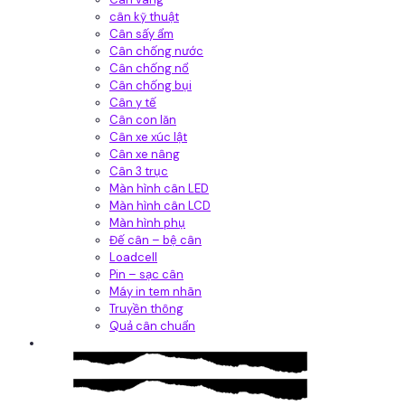
cân kỹ thuật
Cân sấy ẩm
Cân chống nước
Cân chống nổ
Cân chống bụi
Cân y tế
Cân con lăn
Cân xe xúc lật
Cân xe nâng
Cân 3 trục
Màn hình cân LED
Màn hình cân LCD
Màn hình phụ
Đế cân – bệ cân
Loadcell
Pin – sạc cân
Máy in tem nhãn
Truyền thông
Quả cân chuẩn
Hệ thống