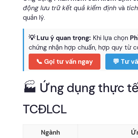
động lưu trữ kết quả kiểm định
và
tíc
quản lý.
💡 Lưu ý quan trọng:
Khi lựa chọn
Ph
chứng nhận hợp chuẩn, hợp quy từ c
📞 Gọi tư vấn ngay
💬 Tư vấ
🏭 Ứng dụng thực t
TCĐLCL
Ngành
Ứ