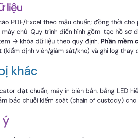
 liệu
o cáo PDF/Excel theo mẫu chuẩn; đồng thời ch
máy chủ. Quy trình điển hình gồm: tạo hồ sơ 
/tem → khóa dữ liệu theo quy định.
Phần mềm c
 (kiểm định viên/giám sát/kho) và ghi log thay đ
bị khác
ndicator đạt chuẩn, máy in biên bản, bảng LED h
m bảo chuỗi kiểm soát (chain of custody) cho d
 ý