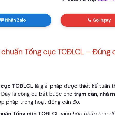
💬 Nhắn Zalo
📞 Gọi ngay
 chuẩn Tổng cục TCĐLCL – Đúng ch
g cục TCĐLCL
là giải pháp được thiết kế tuân
. Đây là công cụ bắt buộc cho
trạm cân, nhà má
ợp pháp trong hoạt động cân đo.
chuẩn Tổng cục TCĐLCL
giúp
hợp pháp hóa dữ