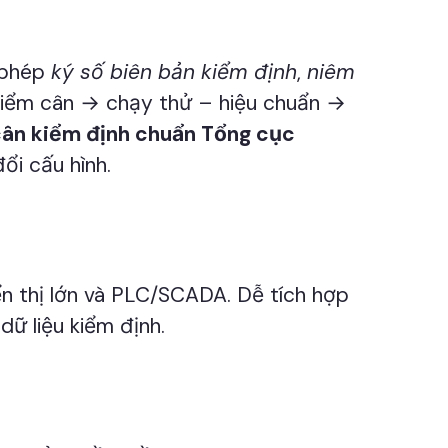
o phép
ký số biên bản kiểm định
,
niêm
điểm cân → chạy thử – hiệu chuẩn →
ân kiểm định chuẩn Tổng cục
ổi cấu hình.
iển thị lớn và PLC/SCADA. Dễ tích hợp
ữ liệu kiểm định.