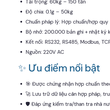
Tải trọng: 60kg – 150 tấn
Độ chia: 0.1g – 50kg
Chuẩn pháp lý: Hợp chuẩn/hợp qu
Bộ nhớ: 200.000 bản ghi + nhật ký 
Kết nối: RS232, RS485, Modbus, TCP
Nguồn: 220V AC
✨ Ưu điểm nổi bật
🎯 Được chứng nhận hợp chuẩn th
🚀 Lưu trữ dữ liệu cân hợp pháp, tru
🛡️ Đáp ứng kiểm tra/than tra nhà nư