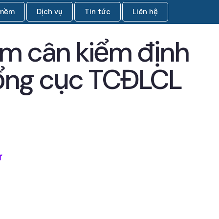
 mềm
Dịch vụ
Tin tức
Liên hệ
m cân kiểm định
ổng cục TCĐLCL
ử