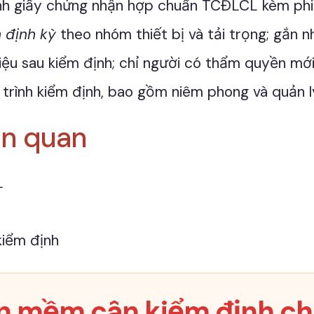
ình giấy chứng nhận hợp chuẩn TCĐLCL kèm ph
 định kỳ
theo nhóm thiết bị và tải trọng; gắn n
liệu sau kiểm định; chỉ người có thẩm quyền m
trình kiểm định, bao gồm niêm phong và quản l
ên quan
L
kiểm định
n mềm cân kiểm định ch