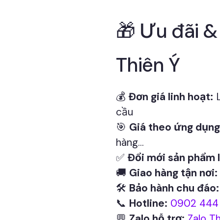
🎁 Ưu đãi &
Thiên Ý
💰
Đơn giá linh hoạt:
L
cầu
🎯
Giá theo ứng dụng
hàng...
✅
Đổi mới sản phẩm l
🚚
Giao hàng tận nơi:
🛠
Bảo hành chu đáo:
📞
Hotline:
0902 444 
💬
Zalo hỗ trợ:
Zalo Th