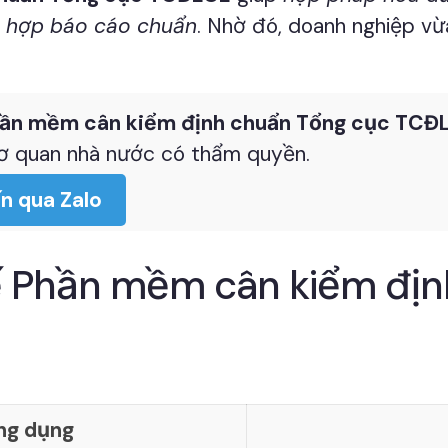
h hợp báo cáo chuẩn
. Nhờ đó, doanh nghiệp vừ
ần mềm cân kiểm định chuẩn Tổng cục TCĐ
ơ quan nhà nước có thẩm quyền.
n qua Zalo
ế Phần mềm cân kiểm địn
ng dụng