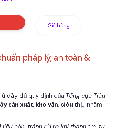
Giỏ hàng
uẩn pháp lý, an toàn &
 thủ đầy đủ quy định của
Tổng cục Tiêu
y sản xuất, kho vận, siêu thị
… nhằm
 liệu cân
,
tránh rủi ro khi thanh tra
,
tự