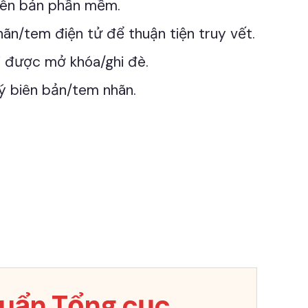
iên bản phần mềm.
hãn/tem điện tử để thuận tiện truy vết.
ới được mở khóa/ghi đè.
ý biên bản/tem nhãn.
uẩn Tổng cục