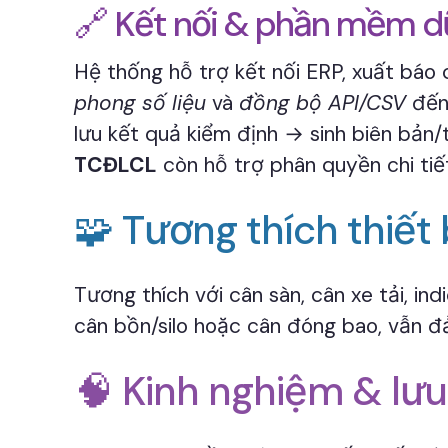
🔗 Kết nối & phần mềm dữ
Hệ thống hỗ trợ kết nối ERP, xuất bá
phong số liệu
và
đồng bộ API/CSV
đến 
lưu kết quả kiểm định → sinh biên bản
TCĐLCL
còn hỗ trợ phân quyền chi tiết
🧩 Tương thích thiết 
Tương thích với cân sàn, cân xe tải, i
cân bồn/silo hoặc cân đóng bao, vẫn đả
🧠 Kinh nghiệm & lưu