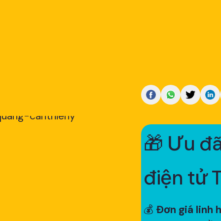
🎁 Ưu đã
điện tử 
💰
Đơn giá linh 