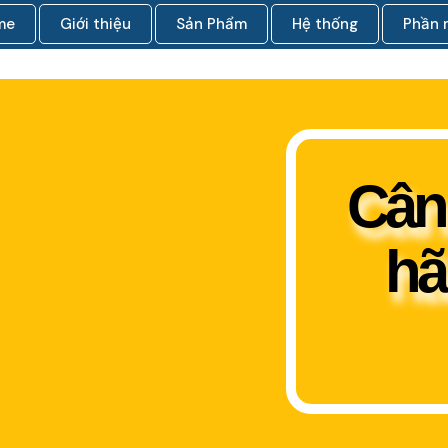
me
Giới thiệu
Sản Phẩm
Hệ thống
Phần
Cân 
hã