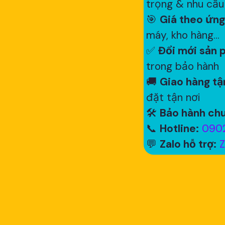
trọng & nhu cầu
🎯
Giá theo ứng
máy, kho hàng...
✅
Đổi mới sản p
trong bảo hành
🚚
Giao hàng tận
đặt tận nơi
🛠
Bảo hành chu
📞
Hotline:
0902
💬
Zalo hỗ trợ:
Z