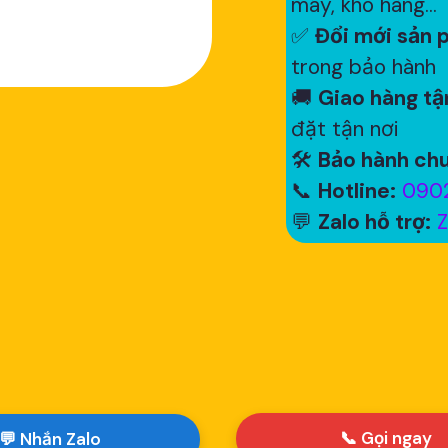
máy, kho hàng...
✅
Đổi mới sản p
trong bảo hành
🚚
Giao hàng tận
đặt tận nơi
🛠
Bảo hành chu
📞
Hotline:
0902
💬
Zalo hỗ trợ:
Z
📞 Gọi ngay
💬 Nhắn Zalo