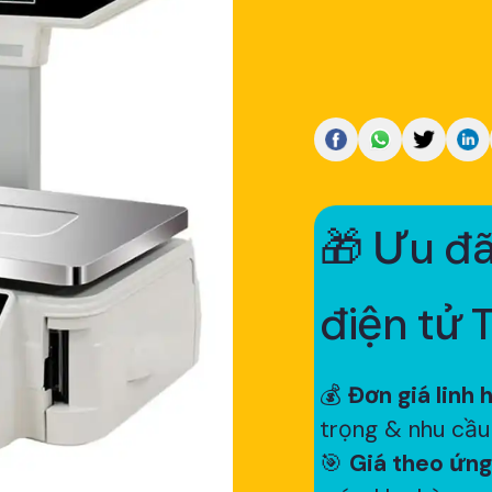
🎁 Ưu đã
điện tử 
💰
Đơn giá linh 
trọng & nhu cầu
🎯
Giá theo ứng