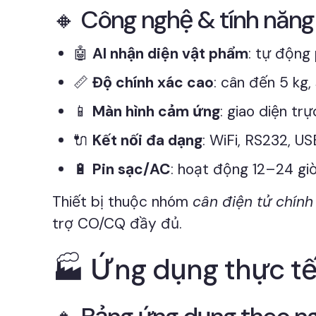
🔸 Công nghệ & tính năng
🤖
AI nhận diện vật phẩm
: tự động 
📏
Độ chính xác cao
: cân đến 5 kg, 
📱
Màn hình cảm ứng
: giao diện tr
🔌
Kết nối đa dạng
: WiFi, RS232, U
🔋
Pin sạc/AC
: hoạt động 12–24 giờ
Thiết bị thuộc nhóm
cân điện tử chính
trợ CO/CQ đầy đủ.
🏭 Ứng dụng thực tế