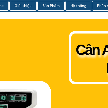
me
Giới thiệu
Sản Phẩm
Hệ thống
Phần
Cân A