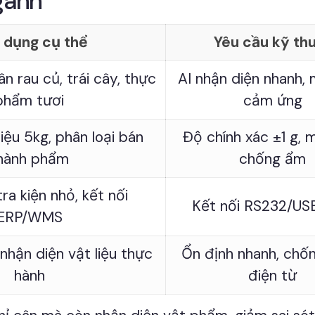
gành
 dụng cụ thể
Yêu cầu kỹ th
n rau củ, trái cây, thực
AI nhận diện nhanh, 
phẩm tươi
cảm ứng
iệu 5kg, phân loại bán
Độ chính xác ±1 g, 
hành phẩm
chống ẩm
ra kiện nhỏ, kết nối
Kết nối RS232/US
ERP/WMS
nhận diện vật liệu thực
Ổn định nhanh, chốn
hành
điện từ